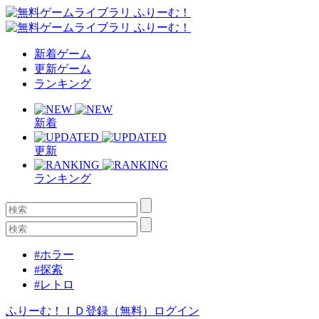
新着ゲーム
更新ゲーム
ランキング
新着
更新
ランキング
#ホラー
#探索
#レトロ
ふりーむ！ＩＤ登録（無料）
ログイン