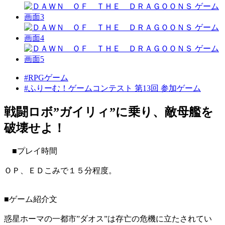
#RPGゲーム
#ふりーむ！ゲームコンテスト 第13回 参加ゲーム
戦闘ロボ”ガイリィ”に乗り、敵母艦を
破壊せよ！
■プレイ時間
ＯＰ、ＥＤこみで１５分程度。
■ゲーム紹介文
惑星ホーマの一都市”ダオス”は存亡の危機に立たされてい