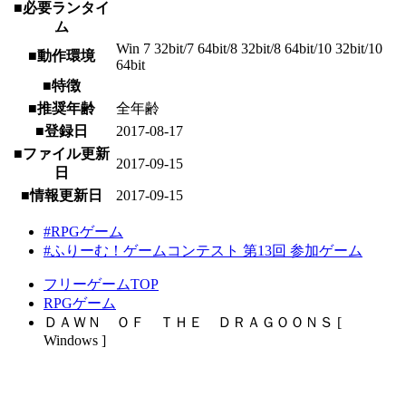
■必要ランタイ
ム
Win 7 32bit/7 64bit/8 32bit/8 64bit/10 32bit/10
■動作環境
64bit
■特徴
■推奨年齢
全年齢
■登録日
2017-08-17
■ファイル更新
2017-09-15
日
■情報更新日
2017-09-15
#RPGゲーム
#ふりーむ！ゲームコンテスト 第13回 参加ゲーム
フリーゲームTOP
RPGゲーム
ＤＡＷＮ ＯＦ ＴＨＥ ＤＲＡＧＯＯＮＳ [
Windows ]