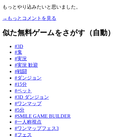
もっとやり込みたいと思いました。
→もっとコメントを見る
似た無料ゲームをさがす（自動）
#3D
#鬼
#実況
#実況 歓迎
#戦闘
#ダンジョン
#15分
#ペット
#3D ダンジョン
#ワンマップ
#5分
#SMILE GAME BUILDER
#一人称視点
#ワンマップフェス3
#フェス