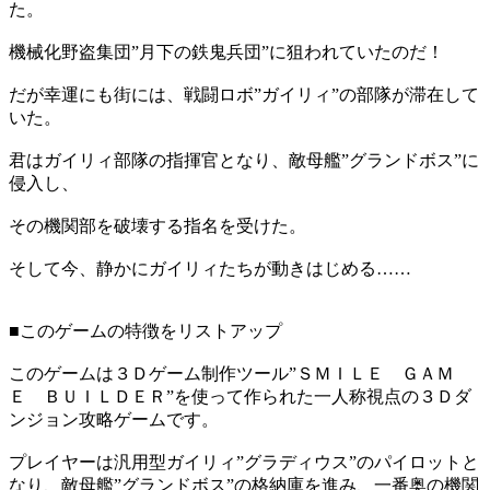
た。
機械化野盗集団”月下の鉄鬼兵団”に狙われていたのだ！
だが幸運にも街には、戦闘ロボ”ガイリィ”の部隊が滞在して
いた。
君はガイリィ部隊の指揮官となり、敵母艦”グランドボス”に
侵入し、
その機関部を破壊する指名を受けた。
そして今、静かにガイリィたちが動きはじめる……
■このゲームの特徴をリストアップ
このゲームは３Ｄゲーム制作ツール”ＳＭＩＬＥ ＧＡＭ
Ｅ ＢＵＩＬＤＥＲ”を使って作られた一人称視点の３Ｄダ
ンジョン攻略ゲームです。
プレイヤーは汎用型ガイリィ”グラディウス”のパイロットと
なり、敵母艦”グランドボス”の格納庫を進み、一番奥の機関