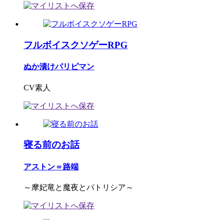
フルボイスクソゲーRPG
ぬか漬けパリピマン
CV素人
寝る前のお話
アストン＝路端
～摩妃竜と魔夜とパトリシア～