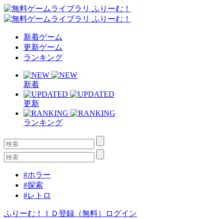
新着ゲーム
更新ゲーム
ランキング
新着
更新
ランキング
#ホラー
#探索
#レトロ
ふりーむ！ＩＤ登録（無料）
ログイン