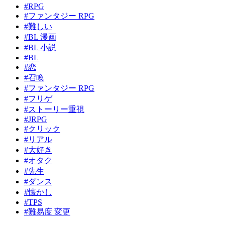
#RPG
#ファンタジー RPG
#難しい
#BL 漫画
#BL 小説
#BL
#恋
#召喚
#ファンタジー RPG
#フリゲ
#ストーリー重視
#JRPG
#クリック
#リアル
#大好き
#オタク
#先生
#ダンス
#懐かし
#TPS
#難易度 変更