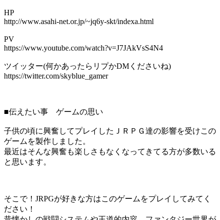
HP
http://www.asahi-net.or.jp/~jq6y-skt/indexa.html
PV
https://www.youtube.com/watch?v=J7JAkVsS4N4
ツイッター(何かあったらリプかDMくださいね)
https://twitter.com/skyblue_gamer
■伝えたい事 ゲームの思い
子供の頃に興奮してプレイしたＪＲＰＧ達の影響を受けこの
ゲームを製作しました。
最近はそんな興奮も楽しさもなくなってきてる方が多数いる
と思います。
そこで！JRPGが好きな方はこのゲームをプレイしてみてく
ださい！
昔懐かしの戦闘システムや王道的内容、ファンタジー世界が