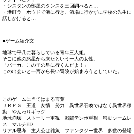
・シスタンの部屋のタンスを三回調べると…
・港町ラーホウドで港に行き、酒場に行かずに学校の先生に
話しかけると…
■ゲーム紹介文
地球で平凡に暮らしている青年三人組。
そこに他の惑星から来たという一人の女性。
「バーカ。この子の星に行くんだよ！」
この出会いと一言から長い冒険が始まろうとしていた。
このゲームに当てはまる言葉
ＪＲＰＧ 王道 友情 努力 異世界召喚ではなく異世界移
動 やんわりギャグ
地球崩壊 ストーリー重視 戦闘テンポ重視 移動シームレ
ス マルチED
リアル思考 主人公は雑魚 ファンタジー世界 多数の登場