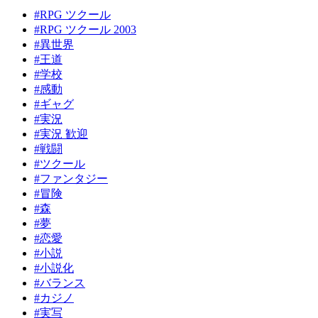
#RPG ツクール
#RPG ツクール 2003
#異世界
#王道
#学校
#感動
#ギャグ
#実況
#実況 歓迎
#戦闘
#ツクール
#ファンタジー
#冒険
#森
#夢
#恋愛
#小説
#小説化
#バランス
#カジノ
#実写