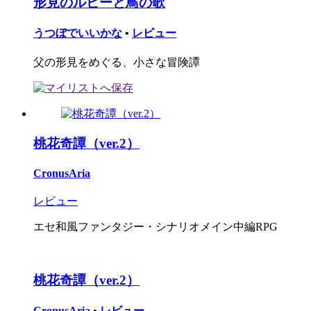
形見のルビーと鳥の歌
うつぼでいいかな
•
レビュー
父の形見をめぐる、小さな冒険譚
桃花奇譚（ver.2）
CronusAria
レビュー
エセ和風ファンタジー・シナリオメイン中編RPG
桃花奇譚（ver.2）
CronusAria
•
レビュー