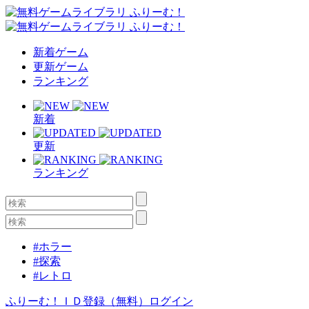
新着ゲーム
更新ゲーム
ランキング
新着
更新
ランキング
#ホラー
#探索
#レトロ
ふりーむ！ＩＤ登録（無料）
ログイン