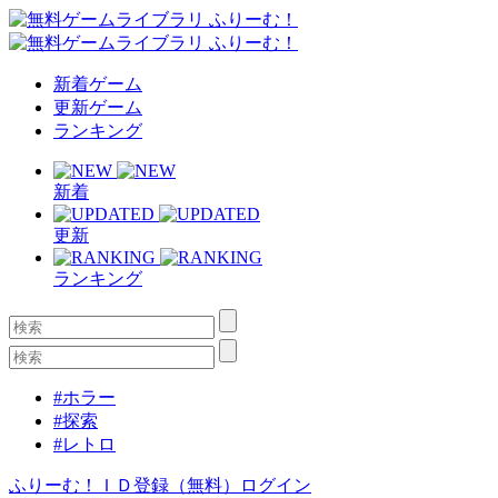
新着ゲーム
更新ゲーム
ランキング
新着
更新
ランキング
#ホラー
#探索
#レトロ
ふりーむ！ＩＤ登録（無料）
ログイン