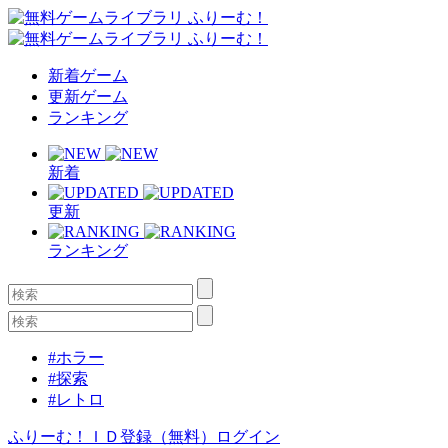
新着ゲーム
更新ゲーム
ランキング
新着
更新
ランキング
#ホラー
#探索
#レトロ
ふりーむ！ＩＤ登録（無料）
ログイン