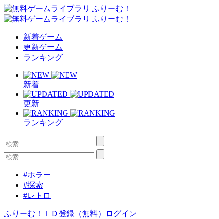
新着ゲーム
更新ゲーム
ランキング
新着
更新
ランキング
#ホラー
#探索
#レトロ
ふりーむ！ＩＤ登録（無料）
ログイン