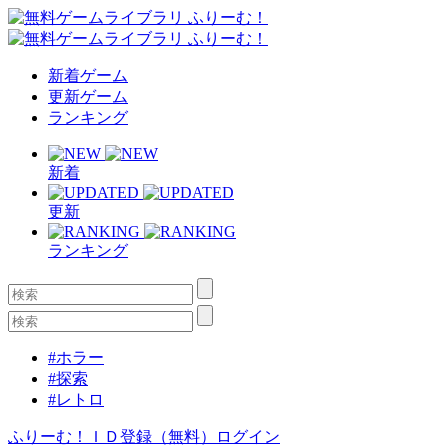
新着ゲーム
更新ゲーム
ランキング
新着
更新
ランキング
#ホラー
#探索
#レトロ
ふりーむ！ＩＤ登録（無料）
ログイン