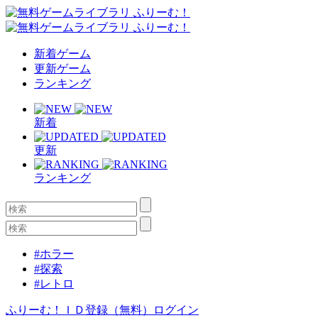
新着ゲーム
更新ゲーム
ランキング
新着
更新
ランキング
#ホラー
#探索
#レトロ
ふりーむ！ＩＤ登録（無料）
ログイン