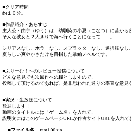
■クリア時間
約１０分。
■作品紹介・あらすじ
主人公・由宇（ゆう）は、幼馴染の小夏（こなつ）に昔から
そんな彼女と２人きりで海へ行くことになって……。
シリアスなし、ホラーなし、スプラッターなし、選択肢なし
夏らしい爽やかさだけを目指した掌編ノベルです。
■ふりーむ！へのレビュー投稿について
どんな意見でも次回作への糧としますので、
投稿して頂けるのであれば、是非思われた通りの率直な意見
■実況・生放送について
歓迎します！
動画のタイトルには「ゲーム名」を入れて、
説明文にはこのゲームページURLか作者サイトURLを入れ
■ファイル名
ram1.00.zip