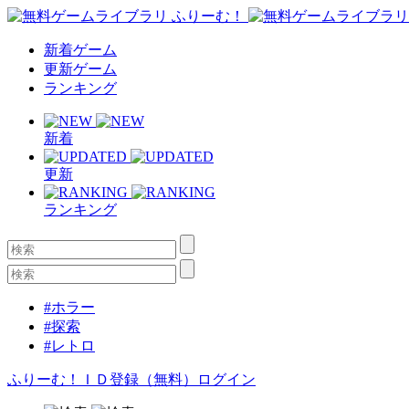
新着ゲーム
更新ゲーム
ランキング
新着
更新
ランキング
#ホラー
#探索
#レトロ
ふりーむ！ＩＤ登録（無料）
ログイン