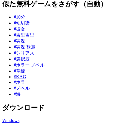
似た無料ゲームをさがす（自動）
#10分
#幼馴染
#彼女
#吉里吉里
#実況
#実況 歓迎
#シリアス
#選択肢
#ホラー ノベル
#掌編
#KAG
#ホラー
#ノベル
#海
ダウンロード
Windows