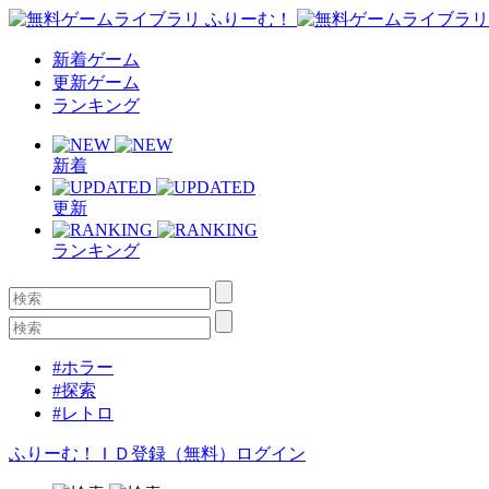
新着ゲーム
更新ゲーム
ランキング
新着
更新
ランキング
#ホラー
#探索
#レトロ
ふりーむ！ＩＤ登録（無料）
ログイン