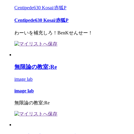
Centipede630 Kosai/赤狐P
Centipede630 Kosai/赤狐P
わーいを補充しろ！BenKせんせー！
無限論の教室;Re
image lab
image lab
無限論の教室;Re