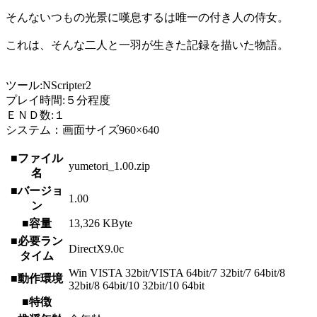
そんないつもの光景に嘆息するは唯一の付き人の侍女。
これは、そんな二人と一羽が生きた記録を描いた物語。
ツール:NScripter2
プレイ時間:５分程度
ＥＮＤ数:１
システム：画面サイズ960×640
■ファイル
yumetori_1.00.zip
名
■バージョ
1.00
ン
■容量
13,326 KByte
■必要ラン
DirectX9.0c
タイム
Win VISTA 32bit/VISTA 64bit/7 32bit/7 64bit/8
■動作環境
32bit/8 64bit/10 32bit/10 64bit
■特徴