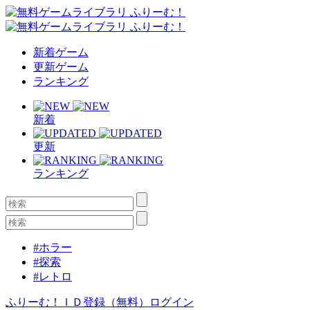
新着ゲーム
更新ゲーム
ランキング
新着
更新
ランキング
#ホラー
#探索
#レトロ
ふりーむ！ＩＤ登録（無料）
ログイン