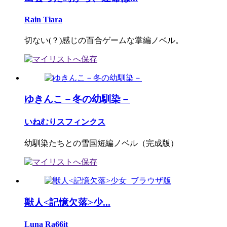
Rain Tiara
切ない(？)感じの百合ゲームな掌編ノベル。
ゆきんこ－冬の幼馴染－
いねむりスフィンクス
幼馴染たちとの雪国短編ノベル（完成版）
獣人<記憶欠落>少...
Luna Ra66it