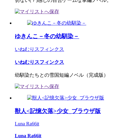
切ない(？)感じの百合ゲームな掌編ノベル。
ゆきんこ－冬の幼馴染－
いねむりスフィンクス
いねむりスフィンクス
幼馴染たちとの雪国短編ノベル（完成版）
獣人<記憶欠落>少女_ブラウザ版
Luna Ra66it
Luna Ra66it