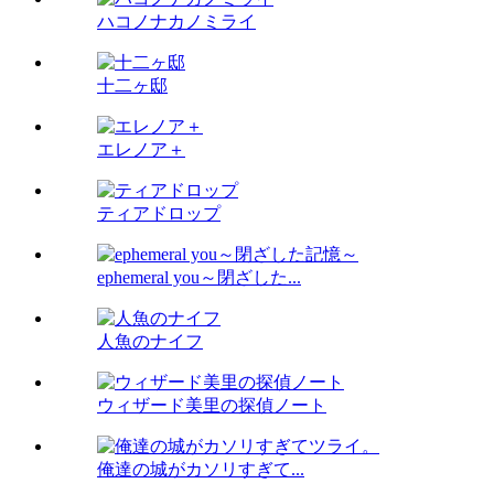
ハコノナカノミライ
十二ヶ邸
エレノア＋
ティアドロップ
ephemeral you～閉ざした...
人魚のナイフ
ウィザード美里の探偵ノート
俺達の城がカソリすぎて...