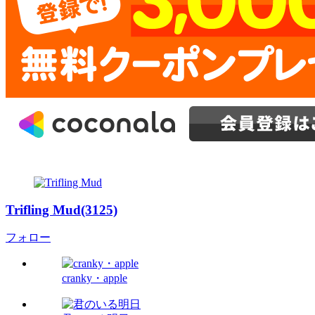
Trifling Mud(3125)
フォロー
cranky・apple