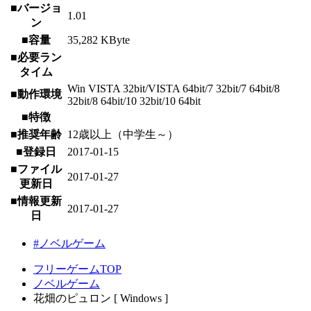
■バージョ
1.01
ン
■容量
35,282 KByte
■必要ラン
タイム
Win VISTA 32bit/VISTA 64bit/7 32bit/7 64bit/8
■動作環境
32bit/8 64bit/10 32bit/10 64bit
■特徴
■推奨年齢
12歳以上（中学生～）
■登録日
2017-01-15
■ファイル
2017-01-27
更新日
■情報更新
2017-01-27
日
#ノベルゲーム
フリーゲームTOP
ノベルゲーム
花畑のピュロン [ Windows ]