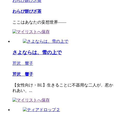
わらび餅ぴざ茶
わらび餅ぴざ茶
ここはあなたの妄想世界――
さよならは、雪の上で
芹沢 響子
芹沢 響子
【女性向け・BL】生きることに不器用な二人が、惹か
れあい、...