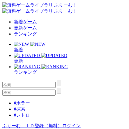
新着ゲーム
更新ゲーム
ランキング
新着
更新
ランキング
#ホラー
#探索
#レトロ
ふりーむ！ＩＤ登録（無料）
ログイン