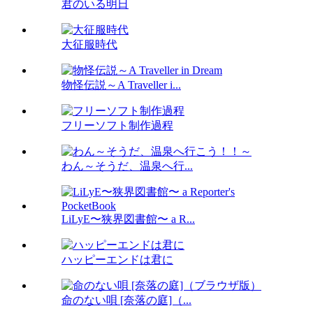
君のいる明日
大征服時代
物怪伝説～A Traveller i...
フリーソフト制作過程
わん～そうだ、温泉へ行...
LiLyE〜狭界図書館〜 a R...
ハッピーエンドは君に
命のない唄 [奈落の庭]（...