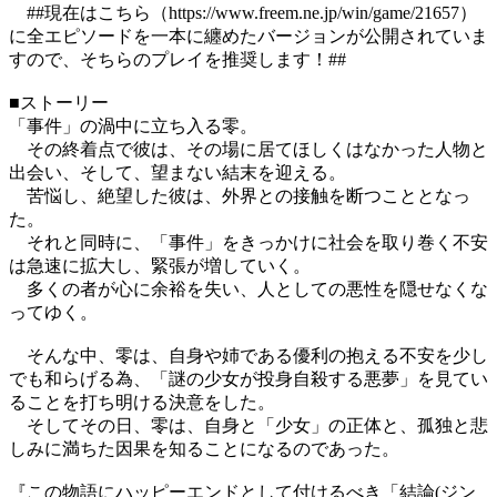
##現在はこちら（https://www.freem.ne.jp/win/game/21657）
に全エピソードを一本に纏めたバージョンが公開されていま
すので、そちらのプレイを推奨します！##
■ストーリー
「事件」の渦中に立ち入る零。
その終着点で彼は、その場に居てほしくはなかった人物と
出会い、そして、望まない結末を迎える。
苦悩し、絶望した彼は、外界との接触を断つこととなっ
た。
それと同時に、「事件」をきっかけに社会を取り巻く不安
は急速に拡大し、緊張が増していく。
多くの者が心に余裕を失い、人としての悪性を隠せなくな
ってゆく。
そんな中、零は、自身や姉である優利の抱える不安を少し
でも和らげる為、「謎の少女が投身自殺する悪夢」を見てい
ることを打ち明ける決意をした。
そしてその日、零は、自身と「少女」の正体と、孤独と悲
しみに満ちた因果を知ることになるのであった。
『この物語にハッピーエンドとして付けるべき「結論(ジン