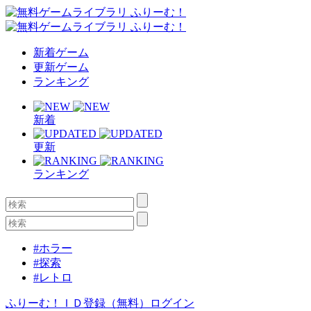
新着ゲーム
更新ゲーム
ランキング
新着
更新
ランキング
#ホラー
#探索
#レトロ
ふりーむ！ＩＤ登録（無料）
ログイン