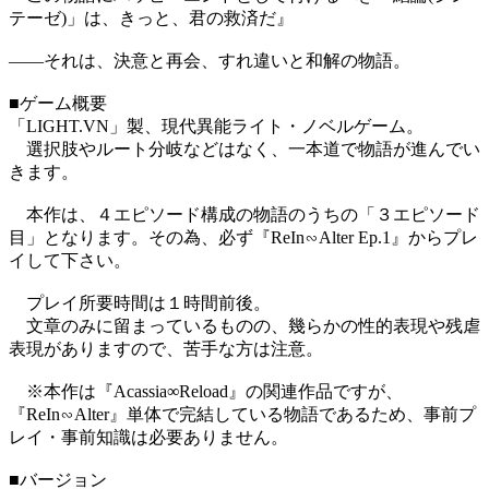
テーゼ)」は、きっと、君の救済だ』
――それは、決意と再会、すれ違いと和解の物語。
■ゲーム概要
「LIGHT.VN」製、現代異能ライト・ノベルゲーム。
選択肢やルート分岐などはなく、一本道で物語が進んでい
きます。
本作は、４エピソード構成の物語のうちの「３エピソード
目」となります。その為、必ず『ReIn∽Alter Ep.1』からプレ
イして下さい。
プレイ所要時間は１時間前後。
文章のみに留まっているものの、幾らかの性的表現や残虐
表現がありますので、苦手な方は注意。
※本作は『Acassia∞Reload』の関連作品ですが、
『ReIn∽Alter』単体で完結している物語であるため、事前プ
レイ・事前知識は必要ありません。
■バージョン