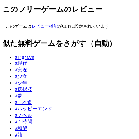
このフリーゲームのレビュー
このゲームは
レビュー機能
がOFFに設定されています
似た無料ゲームをさがす（自動）
#Light.vn
#現代
#実況
#少女
#少年
#選択肢
#夢
#一本道
#ハッピーエンド
#ノベル
#１時間
#和解
#姉