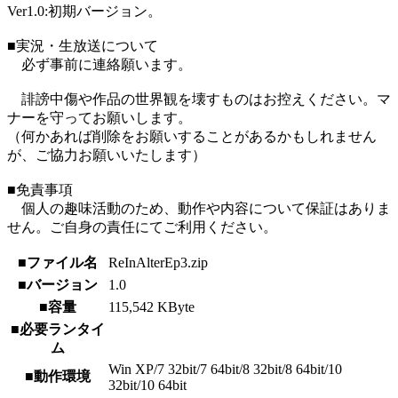
Ver1.0:初期バージョン。
■実況・生放送について
必ず事前に連絡願います。
誹謗中傷や作品の世界観を壊すものはお控えください。マ
ナーを守ってお願いします。
（何かあれば削除をお願いすることがあるかもしれません
が、ご協力お願いいたします）
■免責事項
個人の趣味活動のため、動作や内容について保証はありま
せん。ご自身の責任にてご利用ください。
■ファイル名
ReInAlterEp3.zip
■バージョン
1.0
■容量
115,542 KByte
■必要ランタイ
ム
Win XP/7 32bit/7 64bit/8 32bit/8 64bit/10
■動作環境
32bit/10 64bit