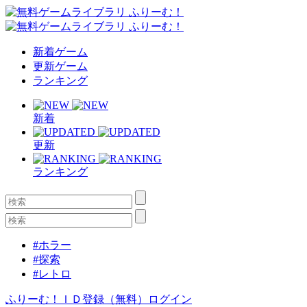
新着ゲーム
更新ゲーム
ランキング
新着
更新
ランキング
#ホラー
#探索
#レトロ
ふりーむ！ＩＤ登録（無料）
ログイン