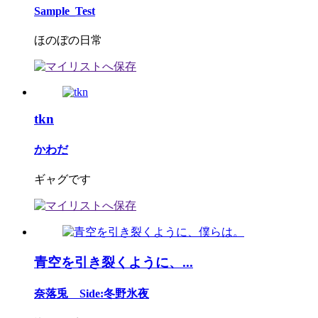
Sample_Test
ほのぼの日常
tkn
かわだ
ギャグです
青空を引き裂くように、...
奈落兎 Side:冬野氷夜