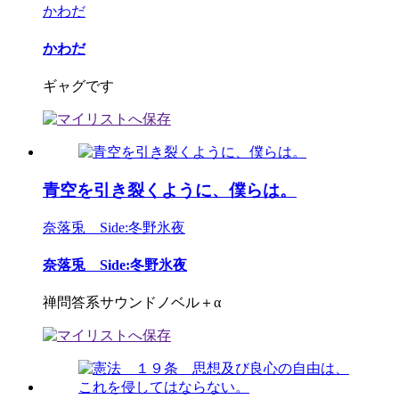
かわだ
かわだ
ギャグです
青空を引き裂くように、僕らは。
奈落兎 Side:冬野氷夜
奈落兎 Side:冬野氷夜
禅問答系サウンドノベル＋α