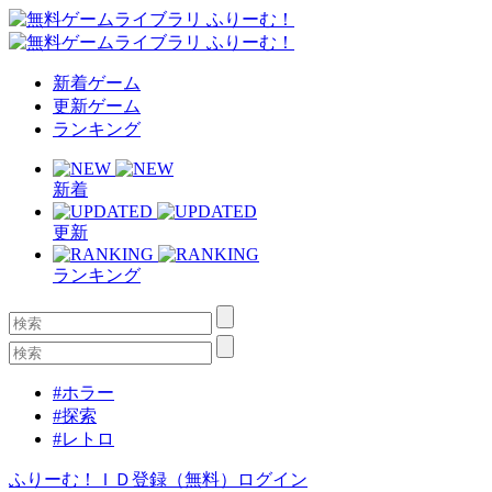
新着ゲーム
更新ゲーム
ランキング
新着
更新
ランキング
#ホラー
#探索
#レトロ
ふりーむ！ＩＤ登録（無料）
ログイン