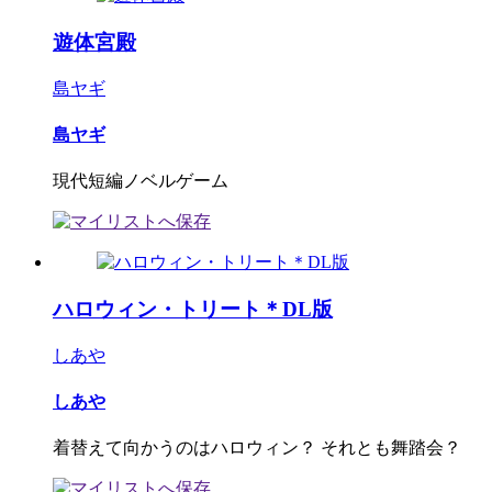
遊体宮殿
島ヤギ
島ヤギ
現代短編ノベルゲーム
ハロウィン・トリート＊DL版
しあや
しあや
着替えて向かうのはハロウィン？ それとも舞踏会？