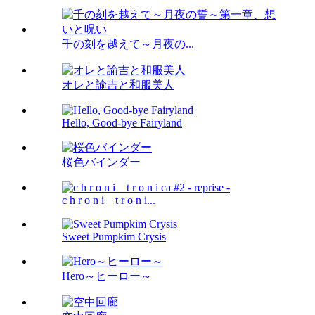
千の刻を越えて～月夜の...
オレと諭吉と和服美人
Hello, Good-bye Fairyland
桜色バインダー
c h r o n i _ t r o n i...
Sweet Pumpkim Crysis
Hero～ヒーロー～