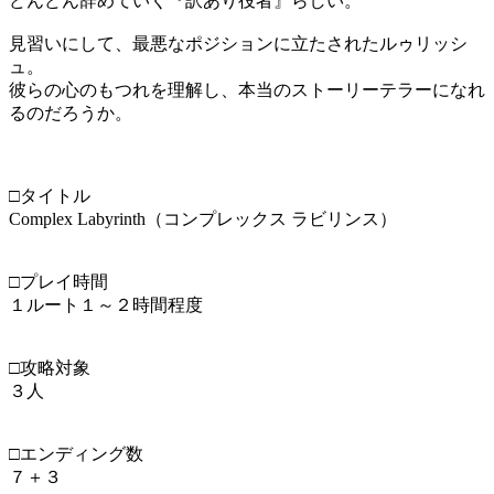
どんどん辞めていく『訳あり役者』らしい。
見習いにして、最悪なポジションに立たされたルゥリッシ
ュ。
彼らの心のもつれを理解し、本当のストーリーテラーになれ
るのだろうか。
□タイトル
Complex Labyrinth（コンプレックス ラビリンス）
□プレイ時間
１ルート１～２時間程度
□攻略対象
３人
□エンディング数
７＋３