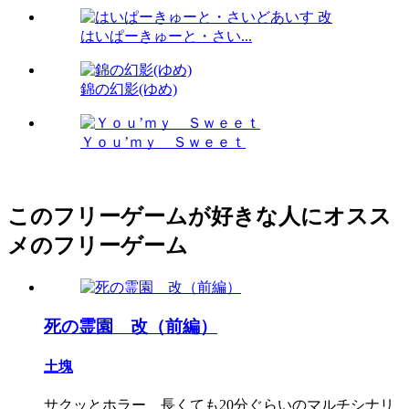
はいぱーきゅーと・さい...
錦の幻影(ゆめ)
Ｙｏｕ’ｍｙ Ｓｗｅｅｔ
このフリーゲームが好きな人にオスス
メのフリーゲーム
死の霊園 改（前編）
土塊
サクッとホラー 長くても20分ぐらいのマルチシナリ