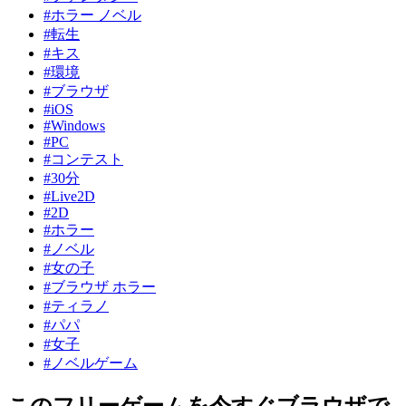
#ホラー ノベル
#転生
#キス
#環境
#ブラウザ
#iOS
#Windows
#PC
#コンテスト
#30分
#Live2D
#2D
#ホラー
#ノベル
#女の子
#ブラウザ ホラー
#ティラノ
#パパ
#女子
#ノベルゲーム
このフリーゲームを今すぐブラウザで