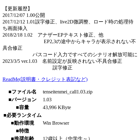
【更新履歴】
2017/12/07 1.00公開
2017/12/12 1.01誤字修正、live2D微調整、ロード時の処理待
ち画面挿入
2018/2/18 1.02 アナザーEPテキスト修正、他
EP2,3の途中からキャラが表示されない不
具合修正
パスコード入力ですべてのシナリオ解放可能に
2023/3/5 ver.1.03 名前設定が反映されない不具合修正
誤字修正
ReadMe(説明書・クレジット表記など)
■ファイル名
tenseitenmei_call1.03.zip
■バージョン
1.03
■容量
43,996 KByte
■必要ランタイム
■動作環境
Win Browser
■特徴
■推奨年齢
12歳以上（中学生～）