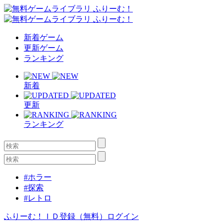
新着ゲーム
更新ゲーム
ランキング
新着
更新
ランキング
#ホラー
#探索
#レトロ
ふりーむ！ＩＤ登録（無料）
ログイン