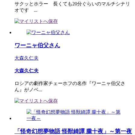
サクッとホラー 長くても20分ぐらいのマルチシナリ
オです ...
ワーニャ伯父さん
大森久仁夫
大森久仁夫
ロシアの劇作家チェーホフの名作『ワーニャ伯父さ
ん』がノベ...
「怪奇幻想夢物語 怪獣綺譚 朧十夜」～第一夜