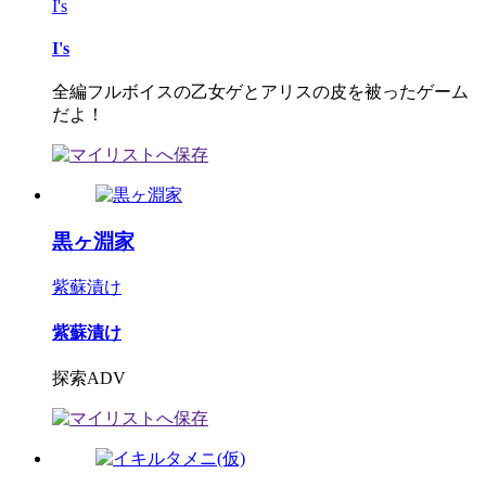
I's
I's
全編フルボイスの乙女ゲとアリスの皮を被ったゲーム
だよ！
黒ヶ淵家
紫蘇漬け
紫蘇漬け
探索ADV