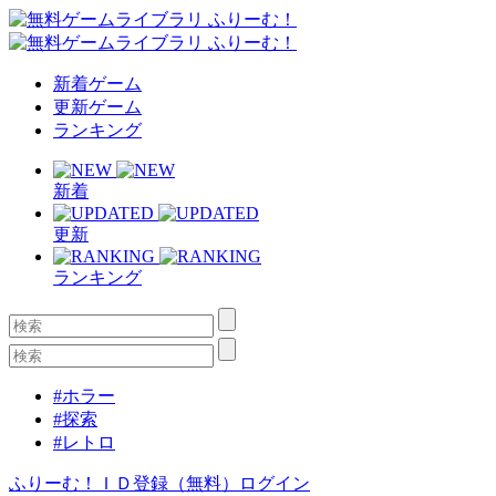
新着ゲーム
更新ゲーム
ランキング
新着
更新
ランキング
#ホラー
#探索
#レトロ
ふりーむ！ＩＤ登録（無料）
ログイン