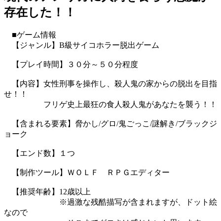
存在した！！
■ゲーム情報
【ジャンル】B級サイコホラー脱出ゲーム
【プレイ時間】３０分～５０分程度
【内容】女性刑事を操作し、殺人鬼の家からの脱出を目指
せ！！
フリゲ史上最狂の食人殺人鬼があなたを襲う！！
【含まれる要素】脅かし/グロ/鬼ごっこ/謎解き/ブラックジ
ョーク
【エンド数】１つ
【制作ツール】ＷＯＬＦ ＲＰＧエディター
【推奨年齢】12歳以上
※過激な残酷描写が含まれますが、ドット絵
なので