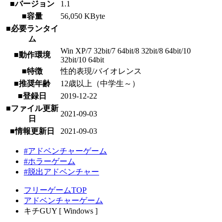
■バージョン
1.1
■容量
56,050 KByte
■必要ランタイ
ム
Win XP/7 32bit/7 64bit/8 32bit/8 64bit/10
■動作環境
32bit/10 64bit
■特徴
性的表現/バイオレンス
■推奨年齢
12歳以上（中学生～）
■登録日
2019-12-22
■ファイル更新
2021-09-03
日
■情報更新日
2021-09-03
#アドベンチャーゲーム
#ホラーゲーム
#脱出アドベンチャー
フリーゲームTOP
アドベンチャーゲーム
キチGUY [ Windows ]