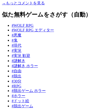
→もっとコメントを見る
似た無料ゲームをさがす（自動）
#WOLF RPG
#WOLF RPG エディター
#悪魔
#鬼
#現代
#実況
#実況 歓迎
#謎解き
#謎解き ホラー
#自由
#脱出
#30分
#RPG
#脱出ゲーム ホラー
#ホラー
#ドット絵
#脱出ゲーム