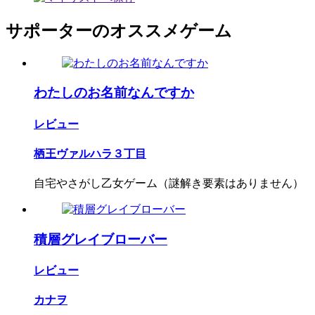
サポーターのオススメゲーム
わたしのお名前なんですか
レビュー
栖王ヴァルハラ３丁目
自宅やさがし乙女ゲーム（謎解き要素はありません）
積層グレイブローバー
レビュー
カナヲ