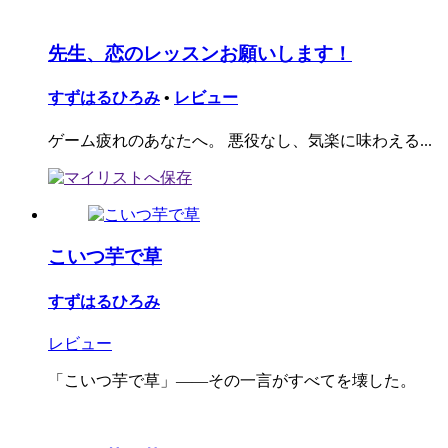
先生、恋のレッスンお願いします！
すずはるひろみ
•
レビュー
ゲーム疲れのあなたへ。 悪役なし、気楽に味わえる...
こいつ芋で草
すずはるひろみ
レビュー
「こいつ芋で草」――その一言がすべてを壊した。