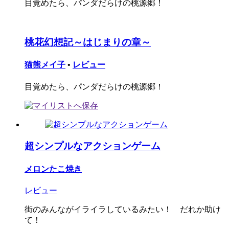
目覚めたら、パンダだらけの桃源郷！
桃花幻想記～はじまりの章～
猫熊メイ子
•
レビュー
目覚めたら、パンダだらけの桃源郷！
超シンプルなアクションゲーム
メロンたこ焼き
レビュー
街のみんながイライラしているみたい！ だれか助け
て！