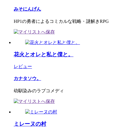
みそにんげん
HP1の勇者によるコミカルな戦略・謎解きRPG
花火とオレと私と僕と。
レビュー
カナタソウ。
幼馴染みのラブコメディ
ミレーヌの村