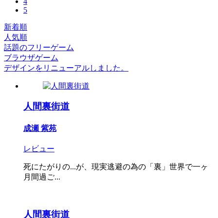
4
5
新着順
人気順
話題のフリーゲーム
ブラウザゲーム
デザインをリニューアルしました。
人間裏街道
成瀬 紫苑
レビュー
死にたがりの...が、現実逃避の為の「裏」世界で一ヶ
月間過ご...
人間裏街道