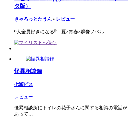
タ版）
きゃろっとたうん
•
レビュー
9人全員好きになる⁉︎ 夏×青春×群像ノベル
怪異相談録
七瀬ビス
レビュー
怪異相談所にトイレの花子さんに関する相談の電話が
あって…