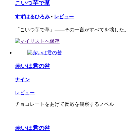
こいつ芋で草
すずはるひろみ
•
レビュー
「こいつ芋で草」――その一言がすべてを壊した。
赤いは君の咎
ナイン
レビュー
チョコレートをあげて反応を観察するノベル
赤いは君の咎