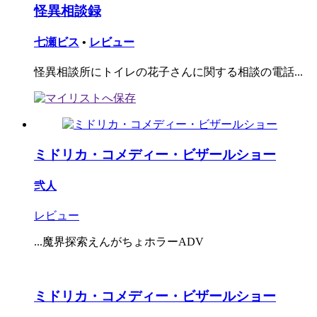
怪異相談録
七瀬ビス
•
レビュー
怪異相談所にトイレの花子さんに関する相談の電話...
ミドリカ・コメディー・ビザールショー
弐人
レビュー
...魔界探索えんがちょホラーADV
ミドリカ・コメディー・ビザールショー