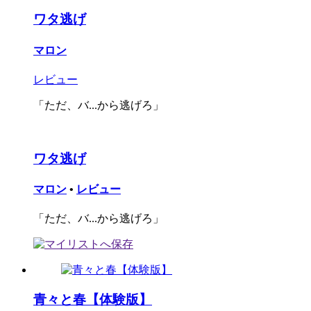
ワタ逃げ
マロン
レビュー
「ただ、バ...から逃げろ」
ワタ逃げ
マロン
•
レビュー
「ただ、バ...から逃げろ」
青々と春【体験版】