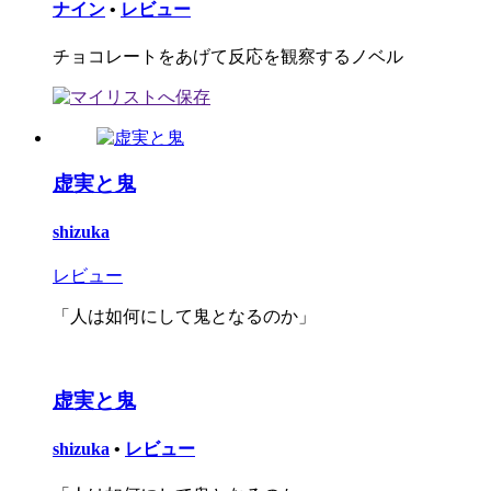
ナイン
•
レビュー
チョコレートをあげて反応を観察するノベル
虚実と鬼
shizuka
レビュー
「人は如何にして鬼となるのか」
虚実と鬼
shizuka
•
レビュー