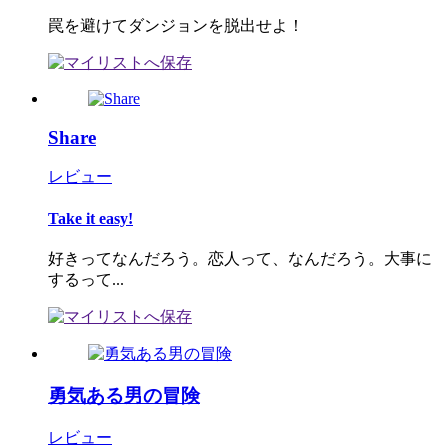
罠を避けてダンジョンを脱出せよ！
Share
レビュー
Take it easy!
好きってなんだろう。恋人って、なんだろう。大事に
するって...
勇気ある男の冒険
レビュー