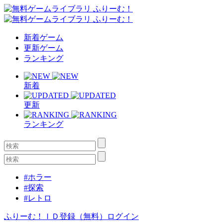
新着ゲーム
更新ゲーム
ランキング
新着
更新
ランキング
#ホラー
#探索
#レトロ
ふりーむ！ＩＤ登録（無料）
ログイン