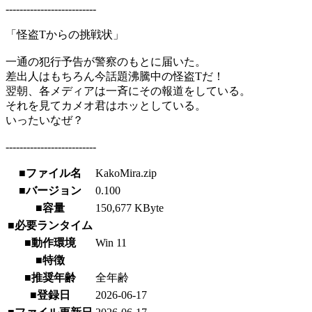
--------------------------
「怪盗Tからの挑戦状」
一通の犯行予告が警察のもとに届いた。
差出人はもちろん今話題沸騰中の怪盗Tだ！
翌朝、各メディアは一斉にその報道をしている。
それを見てカメオ君はホッとしている。
いったいなぜ？
--------------------------
■ファイル名
KakoMira.zip
■バージョン
0.100
■容量
150,677 KByte
■必要ランタイム
■動作環境
Win 11
■特徴
■推奨年齢
全年齢
■登録日
2026-06-17