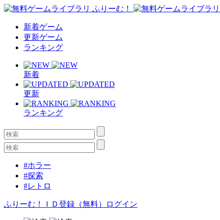
新着ゲーム
更新ゲーム
ランキング
新着
更新
ランキング
#ホラー
#探索
#レトロ
ふりーむ！ＩＤ登録（無料）
ログイン