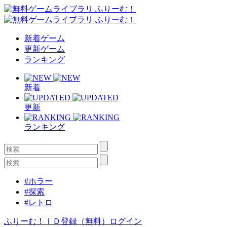
新着ゲーム
更新ゲーム
ランキング
新着
更新
ランキング
#ホラー
#探索
#レトロ
ふりーむ！ＩＤ登録（無料）
ログイン