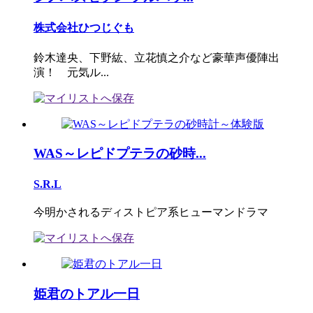
株式会社ひつじぐも
鈴木達央、下野紘、立花慎之介など豪華声優陣出
演！ 元気ル...
WAS～レピドプテラの砂時...
S.R.L
今明かされるディストピア系ヒューマンドラマ
姫君のトアル一日