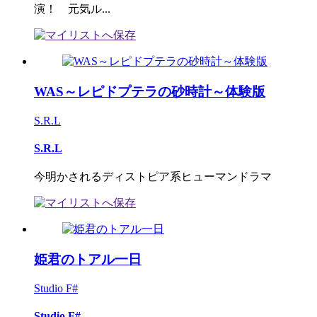
演！ 元気ル...
WAS～レピドプテラの砂時計～体験版
S.R.L
S.R.L
今明かされるディストピア系ヒューマンドラマ
姫君のトアル一日
Studio F#
Studio F#