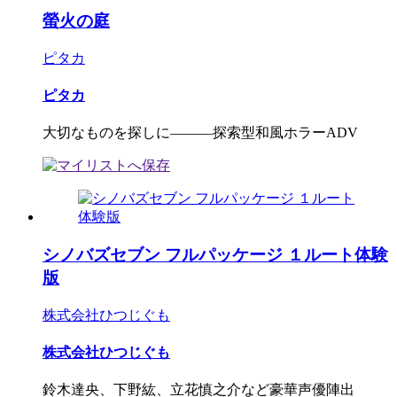
螢火の庭
ピタカ
ピタカ
大切なものを探しに―――探索型和風ホラーADV
シノバズセブン フルパッケージ １ルート体験
版
株式会社ひつじぐも
株式会社ひつじぐも
鈴木達央、下野紘、立花慎之介など豪華声優陣出