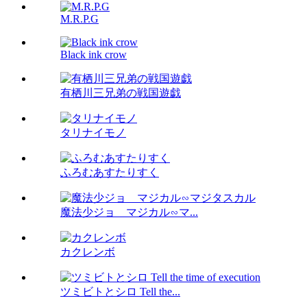
M.R.P.G
Black ink crow
有栖川三兄弟の戦国遊戯
タリナイモノ
ふろむあすたりすく
魔法少ジョ マジカル∽マ...
カクレンボ
ツミビトとシロ Tell the...