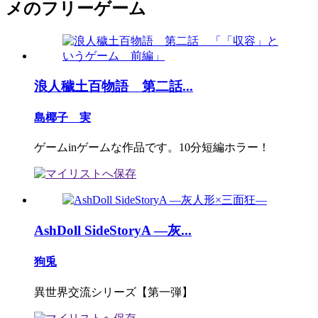
メのフリーゲーム
浪人穢土百物語 第二話...
島椰子 実
ゲームinゲームな作品です。10分短編ホラー！
AshDoll SideStoryA ―灰...
狗兎
異世界交流シリーズ【第一弾】