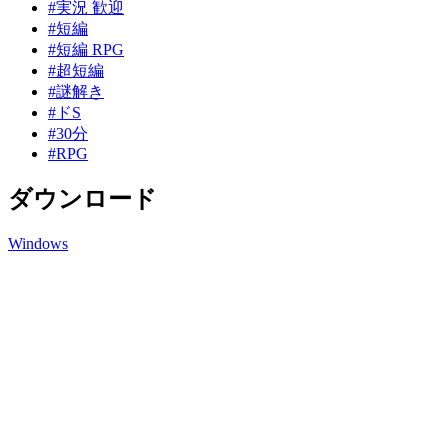
#実況 歓迎
#短編
#短編 RPG
#超短編
#謎解き
#ドS
#30分
#RPG
ダウンロード
Windows