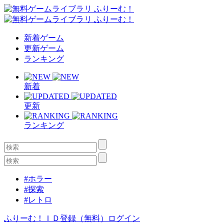
新着ゲーム
更新ゲーム
ランキング
新着
更新
ランキング
#ホラー
#探索
#レトロ
ふりーむ！ＩＤ登録（無料）
ログイン