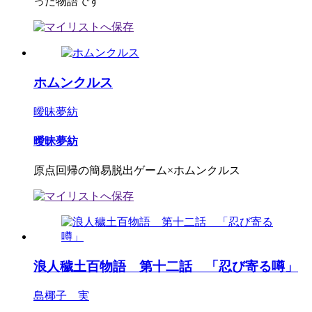
った物語です
ホムンクルス
曖昧夢紡
曖昧夢紡
原点回帰の簡易脱出ゲーム×ホムンクルス
浪人穢土百物語 第十二話 「忍び寄る噂」
島椰子 実