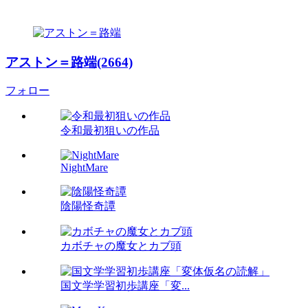
アストン＝路端(2664)
フォロー
令和最初狙いの作品
NightMare
陰陽怪奇譚
カボチャの魔女とカブ頭
国文学学習初歩講座「変...