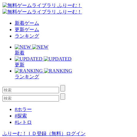
新着ゲーム
更新ゲーム
ランキング
新着
更新
ランキング
#ホラー
#探索
#レトロ
ふりーむ！ＩＤ登録（無料）
ログイン