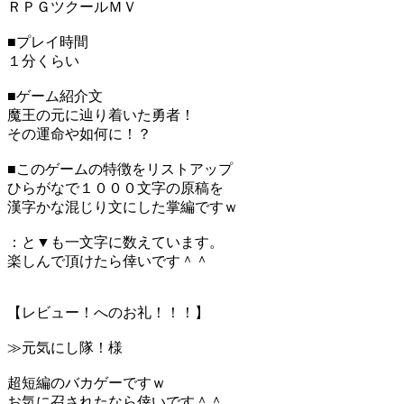
ＲＰＧツクールＭＶ
■プレイ時間
１分くらい
■ゲーム紹介文
魔王の元に辿り着いた勇者！
その運命や如何に！？
■このゲームの特徴をリストアップ
ひらがなで１０００文字の原稿を
漢字かな混じり文にした掌編ですｗ
：と▼も一文字に数えています。
楽しんで頂けたら倖いです＾＾
【レビュー！へのお礼！！！】
≫元気にし隊！様
超短編のバカゲーですｗ
お気に召されたなら倖いです＾＾