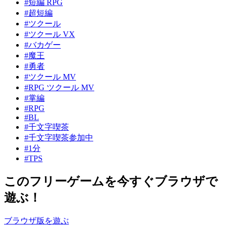
#短編 RPG
#超短編
#ツクール
#ツクール VX
#バカゲー
#魔王
#勇者
#ツクール MV
#RPG ツクール MV
#掌編
#RPG
#BL
#千文字喫茶
#千文字喫茶参加中
#1分
#TPS
このフリーゲームを今すぐブラウザで
遊ぶ！
ブラウザ版を遊ぶ