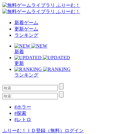
新着ゲーム
更新ゲーム
ランキング
新着
更新
ランキング
#ホラー
#探索
#レトロ
ふりーむ！ＩＤ登録（無料）
ログイン