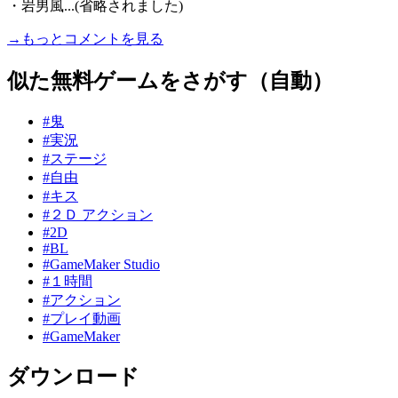
・岩男風...(省略されました)
→もっとコメントを見る
似た無料ゲームをさがす（自動）
#鬼
#実況
#ステージ
#自由
#キス
#２Ｄ アクション
#2D
#BL
#GameMaker Studio
#１時間
#アクション
#プレイ動画
#GameMaker
ダウンロード