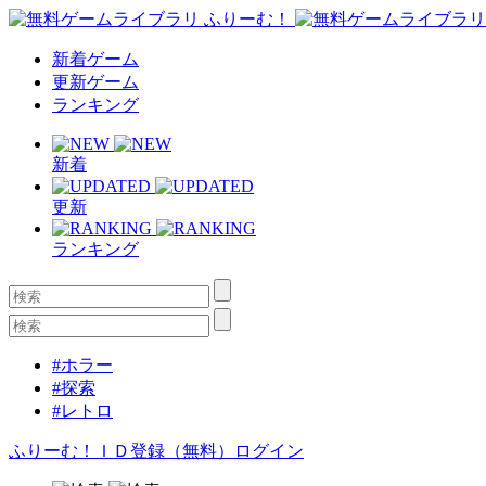
新着ゲーム
更新ゲーム
ランキング
新着
更新
ランキング
#ホラー
#探索
#レトロ
ふりーむ！ＩＤ登録（無料）
ログイン