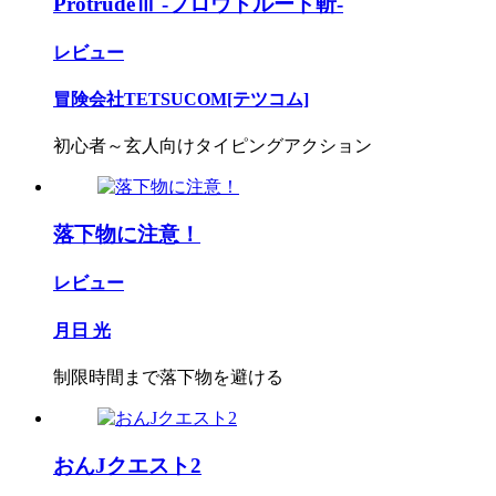
ProtrudeⅢ -プロウトルード斬-
レビュー
冒険会社TETSUCOM[テツコム]
初心者～玄人向けタイピングアクション
落下物に注意！
レビュー
月日 光
制限時間まで落下物を避ける
おんJクエスト2