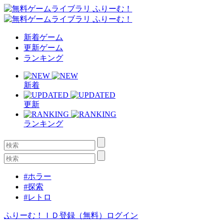
新着ゲーム
更新ゲーム
ランキング
新着
更新
ランキング
#ホラー
#探索
#レトロ
ふりーむ！ＩＤ登録（無料）
ログイン