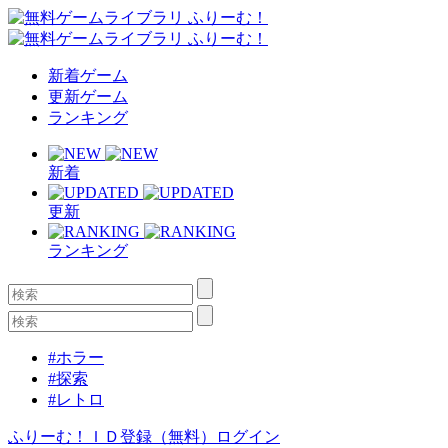
新着ゲーム
更新ゲーム
ランキング
新着
更新
ランキング
#ホラー
#探索
#レトロ
ふりーむ！ＩＤ登録（無料）
ログイン