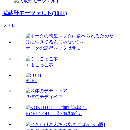
武蔵野モーツァルト(3011)
フォロー
オークの惑星～ブタは食...
くまごっこ零
SUKI
３体のテディベア
KOKUTOU - 御伽倶楽部 -