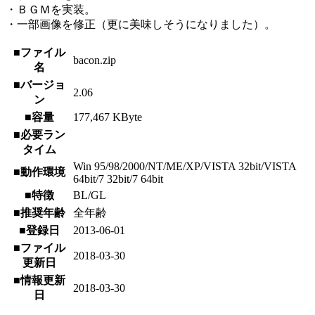
・ＢＧＭを実装。
・一部画像を修正（更に美味しそうになりました）。
■ファイル
bacon.zip
名
■バージョ
2.06
ン
■容量
177,467 KByte
■必要ラン
タイム
Win 95/98/2000/NT/ME/XP/VISTA 32bit/VISTA
■動作環境
64bit/7 32bit/7 64bit
■特徴
BL/GL
■推奨年齢
全年齢
■登録日
2013-06-01
■ファイル
2018-03-30
更新日
■情報更新
2018-03-30
日