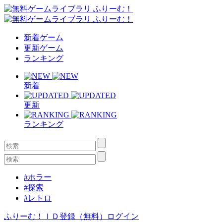
新着ゲーム
更新ゲーム
ランキング
新着
更新
ランキング
#ホラー
#探索
#レトロ
ふりーむ！ＩＤ登録（無料）
ログイン