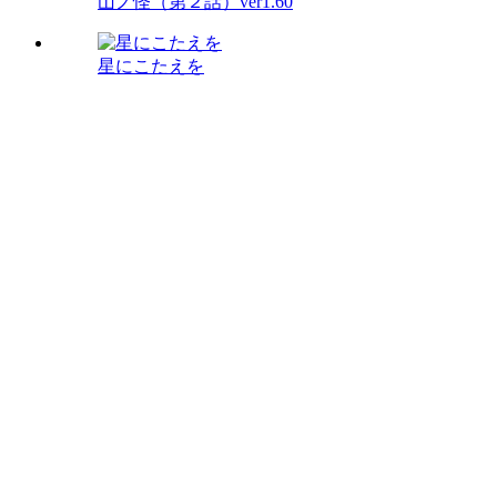
山ノ怪（第２話）ver1.60
星にこたえを