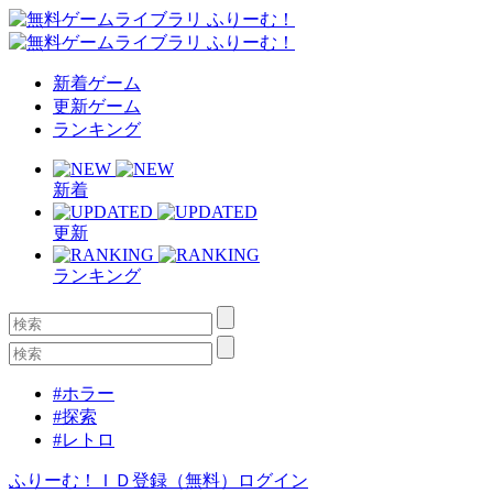
新着ゲーム
更新ゲーム
ランキング
新着
更新
ランキング
#ホラー
#探索
#レトロ
ふりーむ！ＩＤ登録（無料）
ログイン