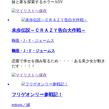
妹と家を探索するホラーADV
未歩伝説～ＣＲＡＺＹ告白大作戦～
鞠亜・J・F・ジェームス
鞠亜・J・F・ジェームス
恋愛で幸せを掴み取るため・・・・ある美少女が動き
だす・・！！
フリゲオンリー参戦記！
tettoets／縁