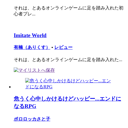
それは、とあるオンラインゲームに足を踏み入れた初
心者プレ...
Imitate World
有楠（ありくす）
•
レビュー
それは、とあるオンラインゲームに足を踏み入れた...
危うく心中しかけるけどハッピー...エンドに
なるRPG
ポロロッカさと子