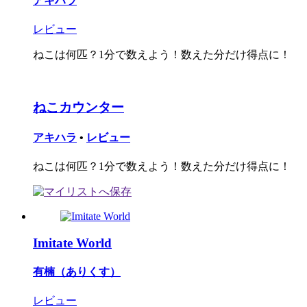
アキハラ
レビュー
ねこは何匹？1分で数えよう！数えた分だけ得点に！
ねこカウンター
アキハラ
•
レビュー
ねこは何匹？1分で数えよう！数えた分だけ得点に！
Imitate World
有楠（ありくす）
レビュー