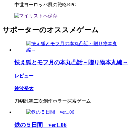
中世ヨーロッパ風の戦略RPG！
サポーターのオススメゲーム
怯え狐とモフ月の本丸凸話～贈り物本丸編～
レビュー
神波裕太
刀剣乱舞二次創作ホラー探索ゲーム
鉄の５日間 ver1.06