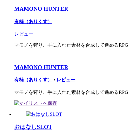
MAMONO HUNTER
有楠（ありくす）
レビュー
マモノを狩り、手に入れた素材を合成して進めるRPG
MAMONO HUNTER
有楠（ありくす）
•
レビュー
マモノを狩り、手に入れた素材を合成して進めるRPG
おはなしSLOT