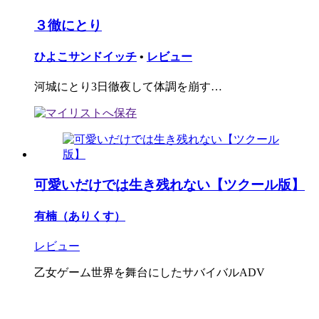
３徹にとり
ひよこサンドイッチ
•
レビュー
河城にとり3日徹夜して体調を崩す…
可愛いだけでは生き残れない【ツクール版】
有楠（ありくす）
レビュー
乙女ゲーム世界を舞台にしたサバイバルADV