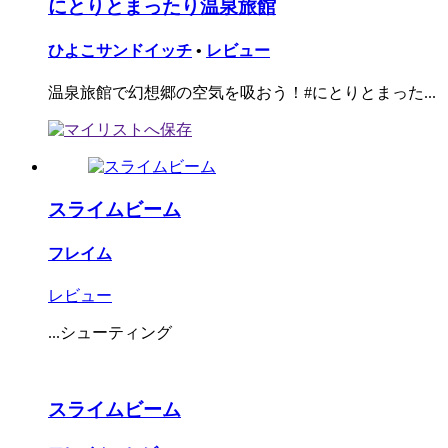
にとりとまったり温泉旅館
ひよこサンドイッチ
•
レビュー
温泉旅館で幻想郷の空気を吸おう！#にとりとまった...
スライムビーム
フレイム
レビュー
...シューティング
スライムビーム