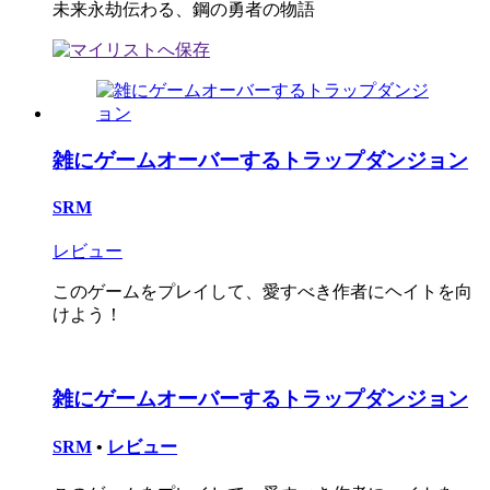
未来永劫伝わる、鋼の勇者の物語
雑にゲームオーバーするトラップダンジョン
SRM
レビュー
このゲームをプレイして、愛すべき作者にヘイトを向
けよう！
雑にゲームオーバーするトラップダンジョン
SRM
•
レビュー