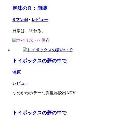
泡沫のＲ：崩壊
Rマン44
•
レビュー
日常は、終わる。
トイボックスの夢の中で
涼原
レビュー
ゆめかわホラーな異世界脱出ADV
トイボックスの夢の中で