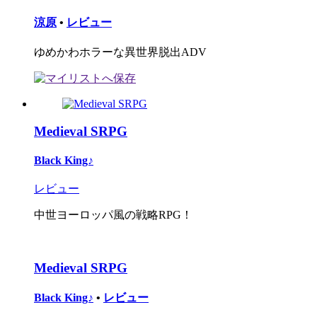
涼原
•
レビュー
ゆめかわホラーな異世界脱出ADV
Medieval SRPG
Black King♪
レビュー
中世ヨーロッパ風の戦略RPG！
Medieval SRPG
Black King♪
•
レビュー