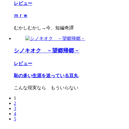
レビュー
ｍｒｗ
むかしむかし→今、短編奇譚
シノキオク －望郷帰郷－
レビュー
恥の多い生涯を送っている豆丸
こんな現実なら もういらない
1
2
3
4
5