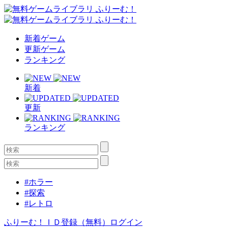
新着ゲーム
更新ゲーム
ランキング
新着
更新
ランキング
#ホラー
#探索
#レトロ
ふりーむ！ＩＤ登録（無料）
ログイン