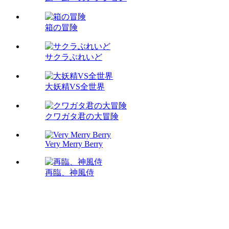
箱の冒険
サクラぶれいど
大妖精VS全世界
クワガタ君の大冒険
Very Merry Berry
再臨、神風侍