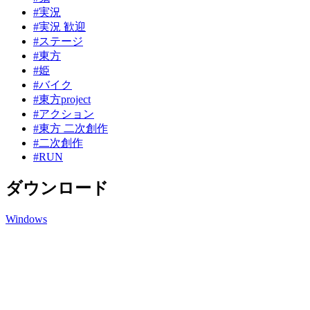
#実況
#実況 歓迎
#ステージ
#東方
#姫
#バイク
#東方project
#アクション
#東方 二次創作
#二次創作
#RUN
ダウンロード
Windows