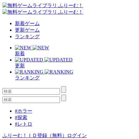
新着ゲーム
更新ゲーム
ランキング
新着
更新
ランキング
#ホラー
#探索
#レトロ
ふりーむ！ＩＤ登録（無料）
ログイン