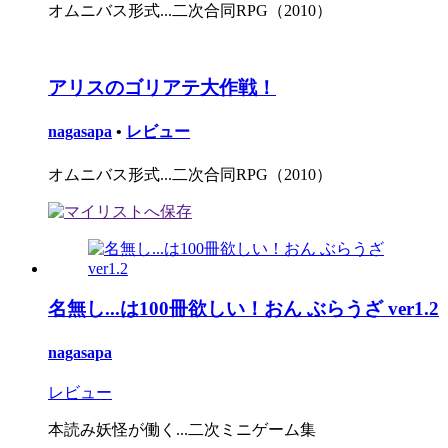
オムニバス形式...二次合同RPG（2010）
アリスのゴリアテ大作戦！
nagasapa
•
レビュー
オムニバス形式...二次合同RPG（2010）
名無し...は100冊欲しい！おん ぶらうざ ver1.2
nagasapa
レビュー
本読み妖怪が働く...二次ミニゲーム集