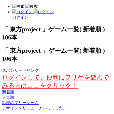
ログイン
「 東方project 」ゲーム一覧( 新着順 )
106本
「 東方project 」ゲーム一覧( 新着順 )
106本
スポンサードリンク
ログインして、便利にフリゲを遊んで
みる方はここをクリック！
新着順
人気順
話題のフリーゲーム
デザインをリニューアルしました。