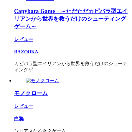
Capybara Game ～ただただカピバラ型エイ
リアンから世界を救うだけのシューティング
ゲーム～
レビュー
BAZOOKA
カピバラ型エイリアンから世界を救うだけのシューテ
ィングゲ...
モノクローム
レビュー
白鴉
シリアスな乙女？ゲーム