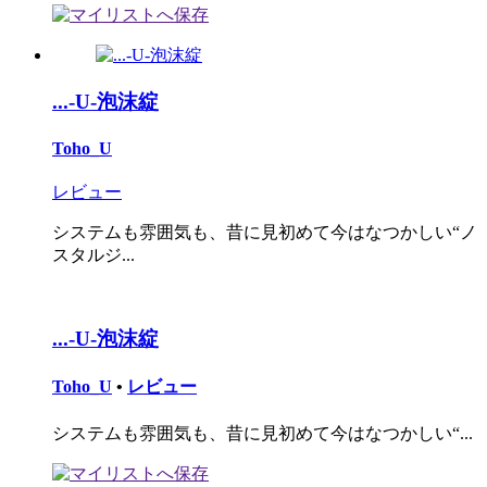
...-U-泡沫綻
Toho_U
レビュー
システムも雰囲気も、昔に見初めて今はなつかしい“ノ
スタルジ...
...-U-泡沫綻
Toho_U
•
レビュー
システムも雰囲気も、昔に見初めて今はなつかしい“...