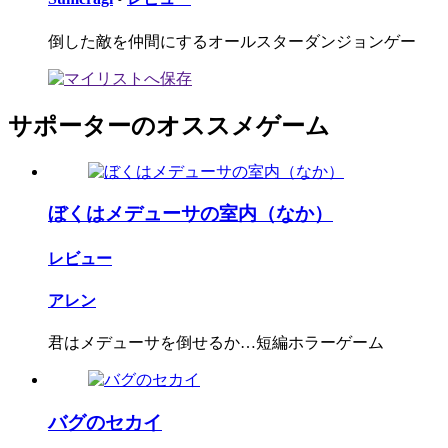
倒した敵を仲間にするオールスターダンジョンゲー
サポーターのオススメゲーム
ぼくはメデューサの室内（なか）
レビュー
アレン
君はメデューサを倒せるか…短編ホラーゲーム
バグのセカイ