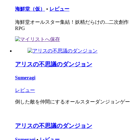
海鮮堂（仮）
•
レビュー
海鮮堂オールスター集結！妖精だらけの...二次創作
RPG
アリスの不思議のダンジョン
Sumeragi
レビュー
倒した敵を仲間にするオールスターダンジョンゲー
アリスの不思議のダンジョン
Sumeragi
•
レビュー