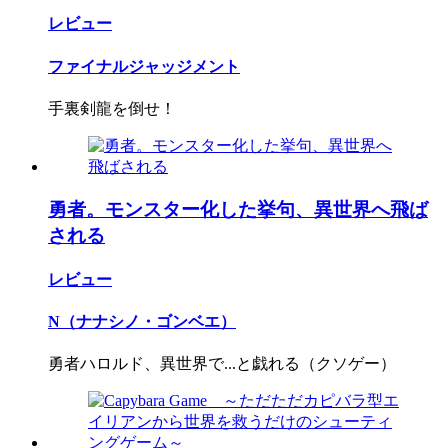
レビュー
ファイナルジャッジメント
手裏剣龍を倒せ！
勇者。モンスター化した挙句、異世界へ飛ば
される
レビュー
N（ナナシノ・ゴンベエ）
勇者ハロルド、異世界で...と戯れる（クソゲー）