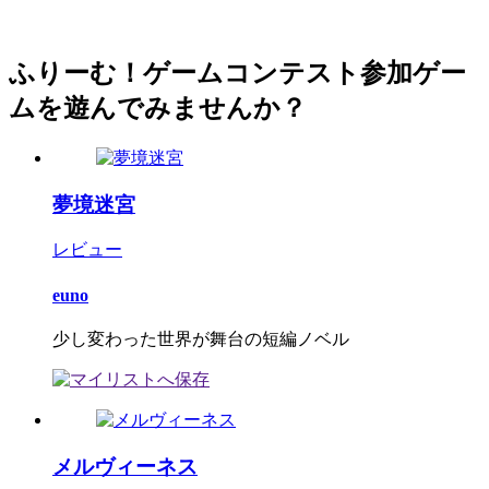
ふりーむ！ゲームコンテスト参加ゲー
ムを遊んでみませんか？
夢境迷宮
レビュー
euno
少し変わった世界が舞台の短編ノベル
メルヴィーネス