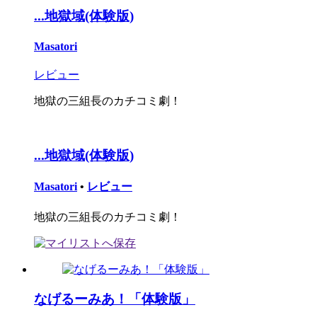
...地獄域(体験版)
Masatori
レビュー
地獄の三組長のカチコミ劇！
...地獄域(体験版)
Masatori
•
レビュー
地獄の三組長のカチコミ劇！
なげるーみあ！「体験版」