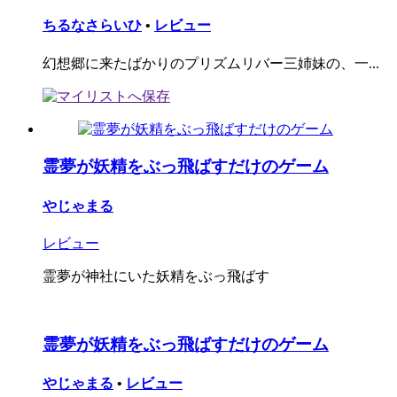
ちるなさらいひ
•
レビュー
幻想郷に来たばかりのプリズムリバー三姉妹の、一...
霊夢が妖精をぶっ飛ばすだけのゲーム
やじゃまる
レビュー
霊夢が神社にいた妖精をぶっ飛ばす
霊夢が妖精をぶっ飛ばすだけのゲーム
やじゃまる
•
レビュー