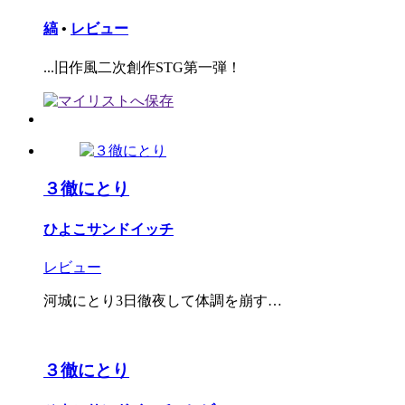
縞
•
レビュー
...旧作風二次創作STG第一弾！
３徹にとり
ひよこサンドイッチ
レビュー
河城にとり3日徹夜して体調を崩す…
３徹にとり