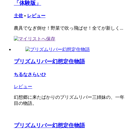
「体験版」
土佐
•
レビュー
農具でなぎ倒せ！野菜で吹っ飛ばせ！全てが新しく...
プリズムリバー幻想定住物語
ちるなさらいひ
レビュー
幻想郷に来たばかりのプリズムリバー三姉妹の、一年
目の物語。
プリズムリバー幻想定住物語