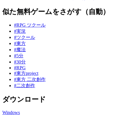
似た無料ゲームをさがす（自動）
#RPG ツクール
#実況
#ツクール
#東方
#魔法
#5分
#30分
#RPG
#東方project
#東方 二次創作
#二次創作
ダウンロード
Windows