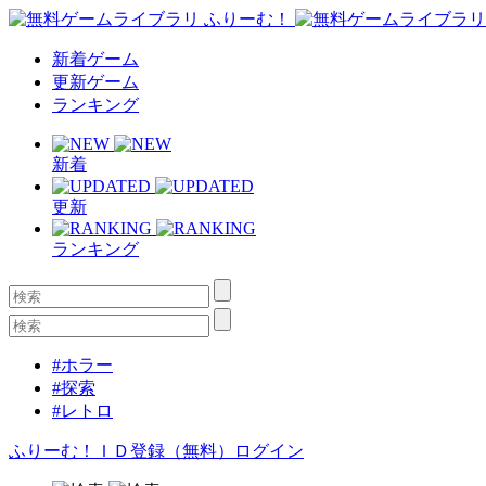
新着ゲーム
更新ゲーム
ランキング
新着
更新
ランキング
#ホラー
#探索
#レトロ
ふりーむ！ＩＤ登録（無料）
ログイン