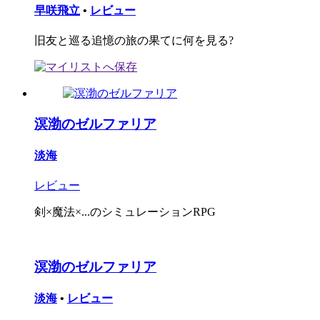
早咲飛立
•
レビュー
旧友と巡る追憶の旅の果てに何を見る?
溟渤のゼルファリア
淡海
レビュー
剣×魔法×...のシミュレーションRPG
溟渤のゼルファリア
淡海
•
レビュー