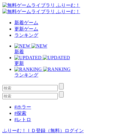
新着ゲーム
更新ゲーム
ランキング
新着
更新
ランキング
#ホラー
#探索
#レトロ
ふりーむ！ＩＤ登録（無料）
ログイン