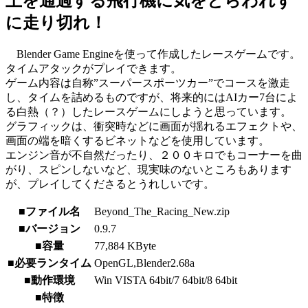
上を通過する飛行機に気をとらわれず
に走り切れ！
Blender Game Engineを使って作成したレースゲームです。
タイムアタックがプレイできます。
ゲーム内容は自称”スーパースポーツカー”でコースを激走
し、タイムを詰めるものですが、将来的にはAIカー7台によ
る白熱（？）したレースゲームにしようと思っています。
グラフィックは、衝突時などに画面が揺れるエフェクトや、
画面の端を暗くするビネットなどを使用しています。
エンジン音が不自然だったり、２００キロでもコーナーを曲
がり、スピンしないなど、現実味のないところもあります
が、プレイしてくださるとうれしいです。
■ファイル名
Beyond_The_Racing_New.zip
■バージョン
0.9.7
■容量
77,884 KByte
■必要ランタイム
OpenGL,Blender2.68a
■動作環境
Win VISTA 64bit/7 64bit/8 64bit
■特徴