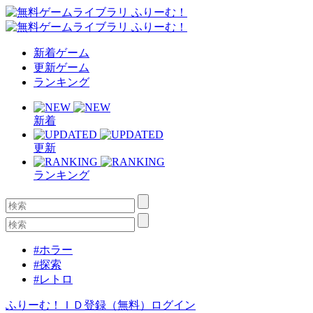
新着ゲーム
更新ゲーム
ランキング
新着
更新
ランキング
#ホラー
#探索
#レトロ
ふりーむ！ＩＤ登録（無料）
ログイン