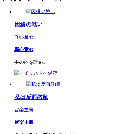
因縁の戦い
異心澱心
異心澱心
手の内を読め。
私は反面教師
皆楽主義
皆楽主義