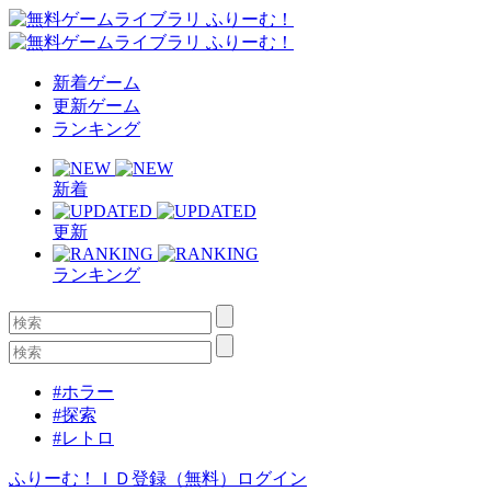
新着ゲーム
更新ゲーム
ランキング
新着
更新
ランキング
#ホラー
#探索
#レトロ
ふりーむ！ＩＤ登録（無料）
ログイン