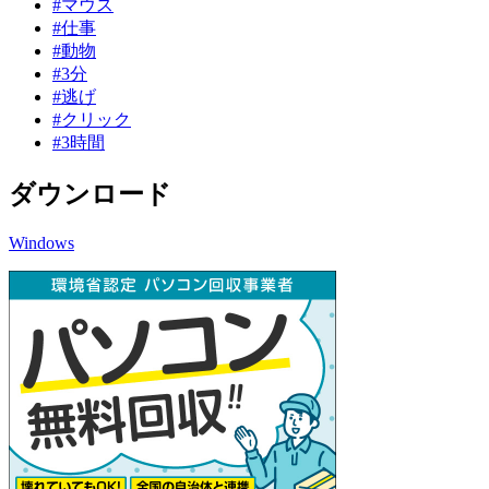
#マウス
#仕事
#動物
#3分
#逃げ
#クリック
#3時間
ダウンロード
Windows