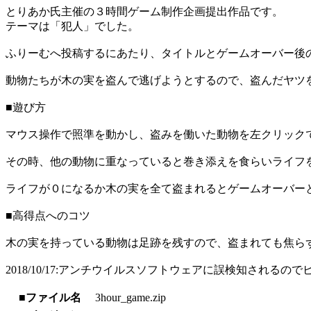
とりあか氏主催の３時間ゲーム制作企画提出作品です。
テーマは「犯人」でした。
ふりーむへ投稿するにあたり、タイトルとゲームオーバー後
動物たちが木の実を盗んで逃げようとするので、盗んだヤツ
■遊び方
マウス操作で照準を動かし、盗みを働いた動物を左クリック
その時、他の動物に重なっていると巻き添えを食らいライフ
ライフが０になるか木の実を全て盗まれるとゲームオーバー
■高得点へのコツ
木の実を持っている動物は足跡を残すので、盗まれても焦ら
2018/10/17:アンチウイルスソフトウェアに誤検知されるの
■ファイル名
3hour_game.zip