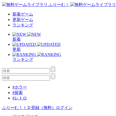
新着ゲーム
更新ゲーム
ランキング
新着
更新
ランキング
#ホラー
#探索
#レトロ
ふりーむ！ＩＤ登録（無料）
ログイン