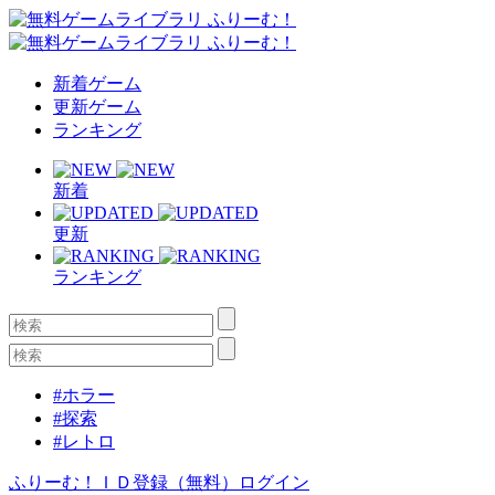
新着ゲーム
更新ゲーム
ランキング
新着
更新
ランキング
#ホラー
#探索
#レトロ
ふりーむ！ＩＤ登録（無料）
ログイン