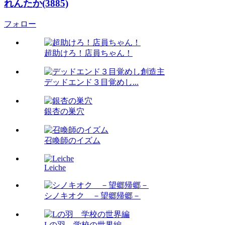
れんたか(3885)
フォロー
超助けろ！店員ちゃん！
デッドエンド３目覚めし...
銀杏の巣穴
召喚師のイズム
Leiche
シノキオク －望郷帰郷－
Lの羽 学校の世界編