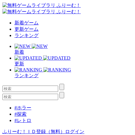
新着ゲーム
更新ゲーム
ランキング
新着
更新
ランキング
#ホラー
#探索
#レトロ
ふりーむ！ＩＤ登録（無料）
ログイン