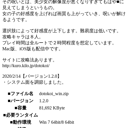
その呪いとは、美少女の解像度が悪くなりすぎてもはや■に
見えてしまうというもの。
女の子の好感度を上げれば画質も上がっていき、呪いが解け
るようです。
選択肢によって好感度が上下します。難易度は低いです。
攻略キャラは８人。
プレイ時間は全ルートで２時間程度を想定しています。
Mac版、iOS版も配信中です。
サイトに攻略法あります。
http://kuro.kilo.jp/dotokoi/
2020/2/14【バージョン1.2.0】
・システム面を調節しました。
■ファイル名
dotokoi_win.zip
■バージョン
1.2.0
■容量
81,692 KByte
■必要ランタイム
■動作環境
Win 7 64bit/8 64bit