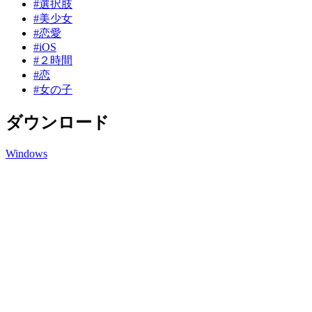
#選択肢
#美少女
#恋愛
#iOS
#２時間
#恋
#女の子
ダウンロード
Windows