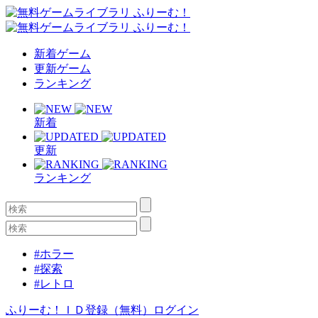
新着ゲーム
更新ゲーム
ランキング
新着
更新
ランキング
#ホラー
#探索
#レトロ
ふりーむ！ＩＤ登録（無料）
ログイン