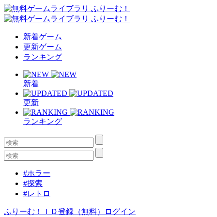
新着ゲーム
更新ゲーム
ランキング
新着
更新
ランキング
#ホラー
#探索
#レトロ
ふりーむ！ＩＤ登録（無料）
ログイン