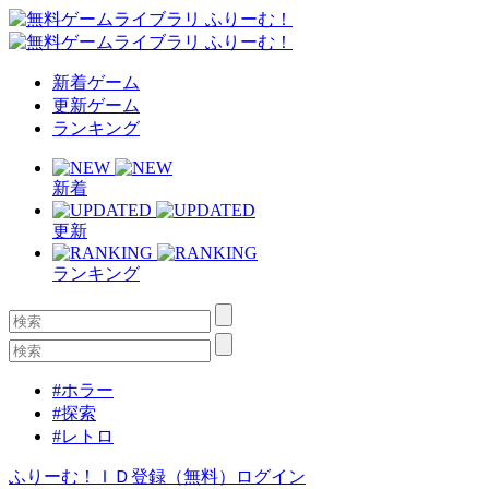
新着ゲーム
更新ゲーム
ランキング
新着
更新
ランキング
#ホラー
#探索
#レトロ
ふりーむ！ＩＤ登録（無料）
ログイン