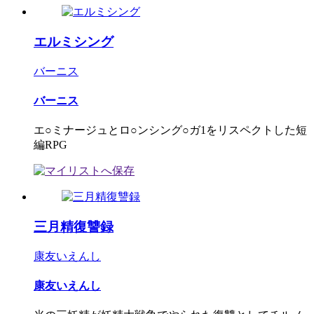
エルミシング
バーニス
バーニス
エ○ミナージュとロ○ンシング○ガ1をリスペクトした短
編RPG
三月精復讐録
康友いえんし
康友いえんし