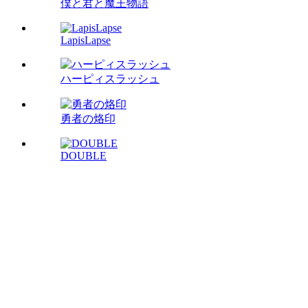
僕と君と魔王物語
LapisLapse
ハーピィスラッシュ
勇者の烙印
DOUBLE