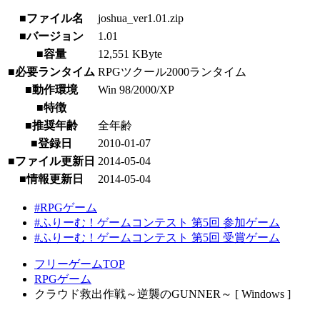
■ファイル名
joshua_ver1.01.zip
■バージョン
1.01
■容量
12,551 KByte
■必要ランタイム
RPGツクール2000ランタイム
■動作環境
Win 98/2000/XP
■特徴
■推奨年齢
全年齢
■登録日
2010-01-07
■ファイル更新日
2014-05-04
■情報更新日
2014-05-04
#RPGゲーム
#ふりーむ！ゲームコンテスト 第5回 参加ゲーム
#ふりーむ！ゲームコンテスト 第5回 受賞ゲーム
フリーゲームTOP
RPGゲーム
クラウド救出作戦～逆襲のGUNNER～ [ Windows ]