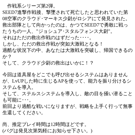
作戦系シリーズ第2弾。
SEED7進撃作戦後、撃墜されて死亡したと思われていた第
08空軍のクラウド･マーキス少尉がロシアにて発見された。
救出部隊として向かったのは、かつてSEED7で勇敢に戦っ
たうちの一人、"ジョシュア･スタルフォンス大尉"。
それはただの救出作戦のはずだった････。
しかし、ただの救出作戦が突如大激戦となる！
過酷な状況下の中、あなたは大激戦を突破し、帰国できるの
か？
そして、クラウド少尉の救出はいかに！？
今回は道具屋をどこでも呼び出せるシステムはありません
が、LvUPした時に生じるAPを使って、能力を振り分けるシ
ステムを導入。
そして、ステルスシステムを導入し、敵の目を掻い潜ること
も可能に･･･。
前回より過酷な戦いになりますが、戦略を上手く行って無事
生還してください。
尚、推定プレイ時間は12時間ほどです。
(バグは発見次第気軽にお知らせ下さい。)