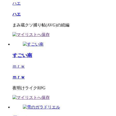
ハエ
ハエ
まみ蔵クソ捕り帖(AVG)の続編
すごい南
ｍｒｗ
ｍｒｗ
夜明けライクRPG