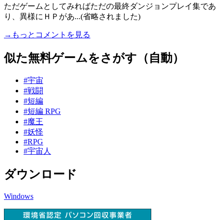
ただゲームとしてみればただの最終ダンジョンプレイ集であ
り、異様にＨＰがあ...(省略されました)
→もっとコメントを見る
似た無料ゲームをさがす（自動）
#宇宙
#戦闘
#短編
#短編 RPG
#魔王
#妖怪
#RPG
#宇宙人
ダウンロード
Windows