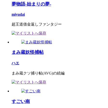
夢物語-始まりの夢-
miyudai
超王道借金返しファンタジー
まみ蔵妖怪捕帖
ハエ
まみ蔵クソ捕り帖(AVG)の続編
すごい南