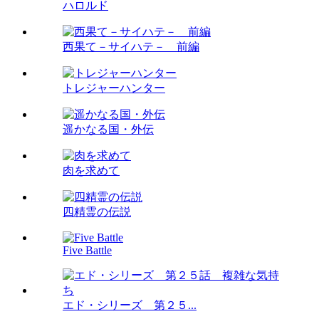
ハロルド
西果て－サイハテ－ 前編
トレジャーハンター
遥かなる国・外伝
肉を求めて
四精霊の伝説
Five Battle
エド・シリーズ 第２５...