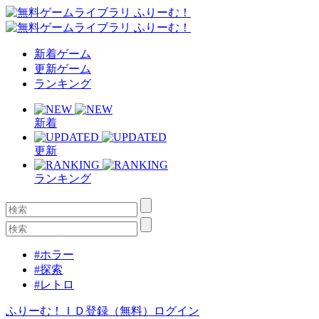
新着ゲーム
更新ゲーム
ランキング
新着
更新
ランキング
#ホラー
#探索
#レトロ
ふりーむ！ＩＤ登録（無料）
ログイン