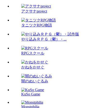
アクサナproject
タニツクRPG物語
やり込みＲＰＧ（鬱）・...
RPGスクール
かねをかせぐ
闇のぬいぐるみ
KuSo Game
Monstphilia