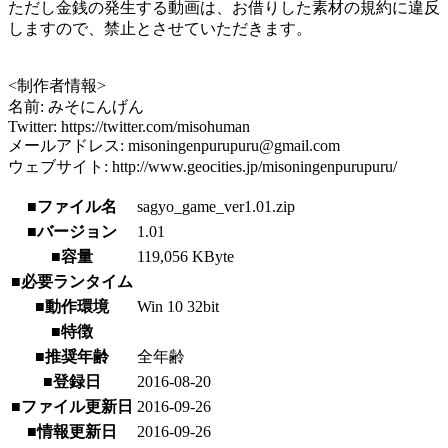
ただし金銭の発生する動画は、お借りした素材の規約に違反
しますので、禁止とさせていただきます。
<制作者情報>
名前: みそにんげん
Twitter: https://twitter.com/misohuman
メールアドレス: misoningenpurupuru@gmail.com
ウェブサイト: http://www.geocities.jp/misoningenpurupuru/
■ファイル名
sagyo_game_ver1.01.zip
■バージョン
1.01
■容量
119,056 KByte
■必要ランタイム
■動作環境
Win 10 32bit
■特徴
■推奨年齢
全年齢
■登録日
2016-08-20
■ファイル更新日
2016-09-26
■情報更新日
2016-09-26