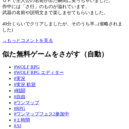
ＯＰで主人公の名前が出た瞬間に笑っちゃいました。
作中には「さ行」のものが溢れています。
武器の名前や説明文まで楽しませてもらいました。
40分くらいでクリアしましたが、そのうち半...(省略されま
した)
→もっとコメントを見る
似た無料ゲームをさがす（自動）
#WOLF RPG
#WOLF RPG エディター
#実況
#実況 歓迎
#戦闘
#自由
#ワンマップ
#RPG
#ワンマップフェス2参加中
#１時間
#AI