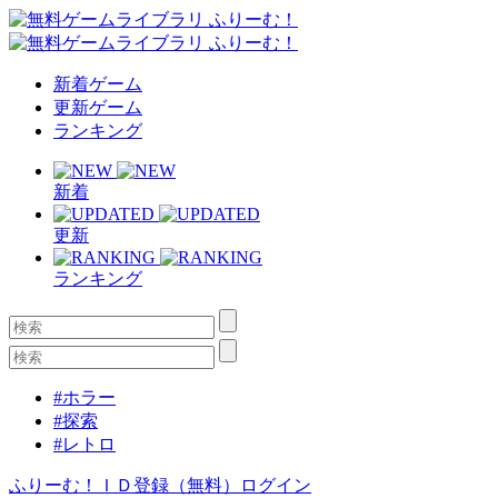
新着ゲーム
更新ゲーム
ランキング
新着
更新
ランキング
#ホラー
#探索
#レトロ
ふりーむ！ＩＤ登録（無料）
ログイン