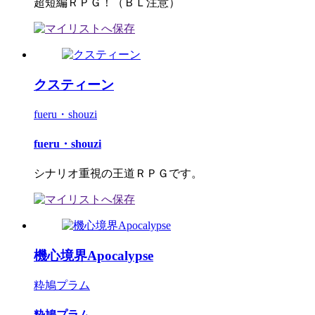
超短編ＲＰＧ！（ＢＬ注意）
クスティーン
fueru・shouzi
fueru・shouzi
シナリオ重視の王道ＲＰＧです。
機心境界Apocalypse
粋鳩プラム
粋鳩プラム