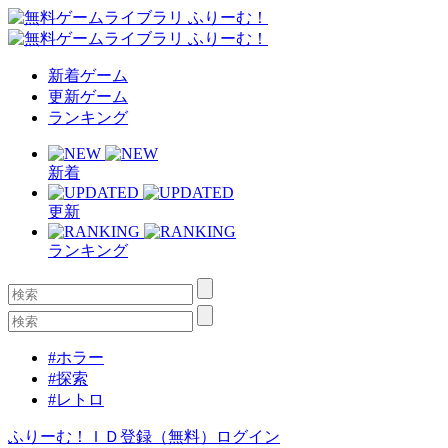
新着ゲーム
更新ゲーム
ランキング
新着
更新
ランキング
#ホラー
#探索
#レトロ
ふりーむ！ＩＤ登録（無料）
ログイン