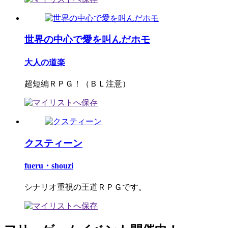
世界の中心で愛を叫んだホモ
大人の道楽
超短編ＲＰＧ！（ＢＬ注意）
クスティーン
fueru・shouzi
シナリオ重視の王道ＲＰＧです。