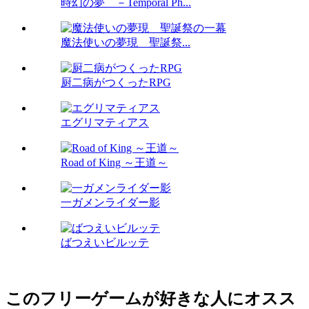
時幻の夢 －Temporal Ph...
魔法使いの夢現 聖誕祭...
厨二病がつくったRPG
エグリマティアス
Road of King ～王道～
一ガメンライダー影
ばつえいビルッテ
このフリーゲームが好きな人にオスス