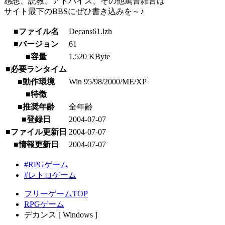
感想、説教、アドバイス、その他罵詈雑言は
サイト最下のBBSにぜひ書き込みを～♪
■ファイル名
Decans61.lzh
■バージョン
61
■容量
1,520 KByte
■必要ランタイム
■動作環境
Win 95/98/2000/ME/XP
■特徴
■推奨年齢
全年齢
■登録日
2004-07-07
■ファイル更新日
2004-07-07
■情報更新日
2004-07-07
#RPGゲーム
#レトロゲーム
フリーゲームTOP
RPGゲーム
デカンス [ Windows ]