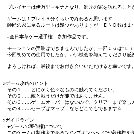
プレイヤーは伊万里マキナとなり、師匠の家を訪れること
ゲームは１プレイ５分くらいで終わると思います。
師匠の家に至るルートは幾つかありますが、ＥＮＤ数は１
#全日本草ゲー選手権 参加作品です。
モーションの実装はできませんでしたが、一部ＣＧは”Ｌｉ
今回初めての使用でしたが、いい機会を与えてくださり感
よろしければ、最後までお付き合いいただけると幸いです
○ゲーム攻略のヒント
その１……とにかく色々なものに触れてください。
その２……敵と戦うだけが能ではありません。
その３……ゲームオーバーはないので、クリアーまで楽し
その４……セーブはマップ上ならどこでもできます
○ガイドライン
●ゲームの著作権について
このゲームは制作者である”パンプキンヘッド”が著作権を