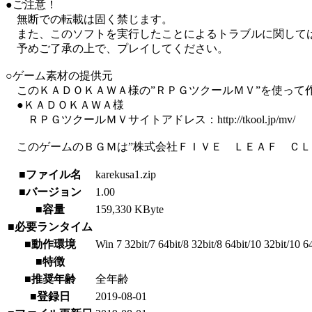
●ご注意！
無断での転載は固く禁じます。
また、このソフトを実行したことによるトラブルに関して
予めご了承の上で、プレイしてください。
○ゲーム素材の提供元
このＫＡＤＯＫＡＷＡ様の”ＲＰＧツクールＭＶ”を使って
●ＫＡＤＯＫＡＷＡ様
ＲＰＧツクールＭＶサイトアドレス：http://tkool.jp/mv/
このゲームのＢＧＭは”株式会社ＦＩＶＥ ＬＥＡＦ ＣＬ
■ファイル名
karekusa1.zip
■バージョン
1.00
■容量
159,330 KByte
■必要ランタイム
■動作環境
Win 7 32bit/7 64bit/8 32bit/8 64bit/10 32bit/10 6
■特徴
■推奨年齢
全年齢
■登録日
2019-08-01