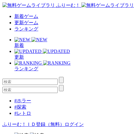
新着ゲーム
更新ゲーム
ランキング
新着
更新
ランキング
#ホラー
#探索
#レトロ
ふりーむ！ＩＤ登録（無料）
ログイン