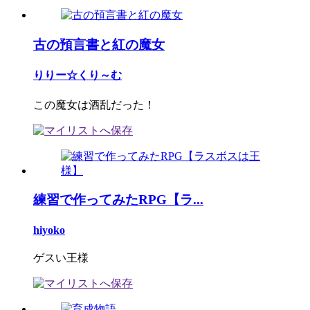
古の預言書と紅の魔女
りりー☆くり～む
この魔女は酒乱だった！
練習で作ってみたRPG【ラ...
hiyoko
ゲスい王様