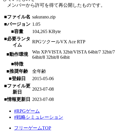
メンバーから許可を得て再公開したものです。
■ファイル名
sakurano.zip
■バージョン
1.05
■容量
104,265 KByte
■必要ランタ
RPGツクールVX Ace RTP
イム
Win XP/VISTA 32bit/VISTA 64bit/7 32bit/7
■動作環境
64bit/8 32bit/8 64bit
■特徴
■推奨年齢
全年齢
■登録日
2015-05-06
■ファイル更
2023-07-08
新日
■情報更新日
2023-07-08
#RPGゲーム
#戦略シミュレーション
フリーゲームTOP