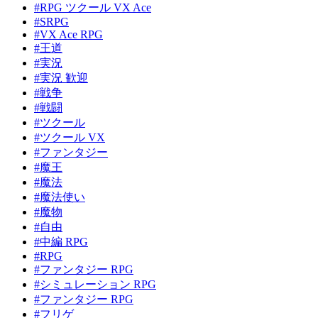
#RPG ツクール VX Ace
#SRPG
#VX Ace RPG
#王道
#実況
#実況 歓迎
#戦争
#戦闘
#ツクール
#ツクール VX
#ファンタジー
#魔王
#魔法
#魔法使い
#魔物
#自由
#中編 RPG
#RPG
#ファンタジー RPG
#シミュレーション RPG
#ファンタジー RPG
#フリゲ