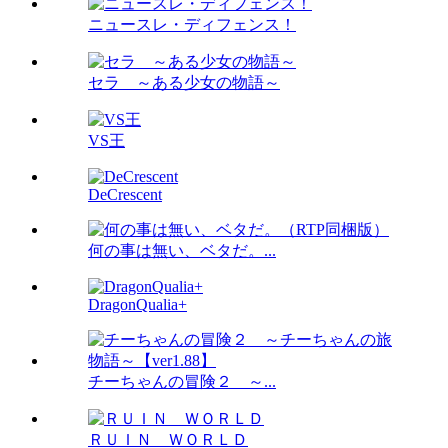
ニュースレ・ディフェンス！
セラ ～ある少女の物語～
VS王
DeCrescent
何の事は無い、ベタだ。...
DragonQualia+
チーちゃんの冒険２ ～...
ＲＵＩＮ ＷＯＲＬＤ