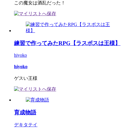
この魔女は酒乱だった！
練習で作ってみたRPG【ラスボスは王様】
hiyoko
hiyoko
ゲスい王様
育成物語
デキタテイ