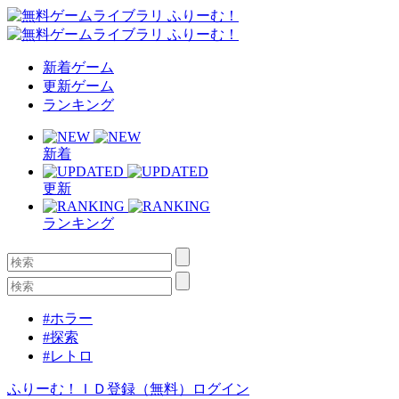
新着ゲーム
更新ゲーム
ランキング
新着
更新
ランキング
#ホラー
#探索
#レトロ
ふりーむ！ＩＤ登録（無料）
ログイン