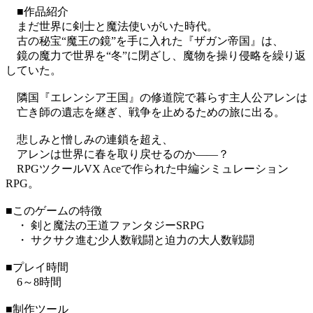
■作品紹介
まだ世界に剣士と魔法使いがいた時代。
古の秘宝“魔王の鏡”を手に入れた『ザガン帝国』は、
鏡の魔力で世界を“冬”に閉ざし、魔物を操り侵略を繰り返
していた。
隣国『エレンシア王国』の修道院で暮らす主人公アレンは
亡き師の遺志を継ぎ、戦争を止めるための旅に出る。
悲しみと憎しみの連鎖を超え、
アレンは世界に春を取り戻せるのか――？
RPGツクールVX Aceで作られた中編シミュレーション
RPG。
■このゲームの特徴
・ 剣と魔法の王道ファンタジーSRPG
・ サクサク進む少人数戦闘と迫力の大人数戦闘
■プレイ時間
6～8時間
■制作ツール