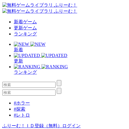
新着ゲーム
更新ゲーム
ランキング
新着
更新
ランキング
#ホラー
#探索
#レトロ
ふりーむ！ＩＤ登録（無料）
ログイン