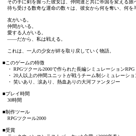
その手に剣を握った彼女は、仲間達と共に帝国を変える旅
待ち受ける数奇な運命の数々は、彼女から何を奪い、何を
友がいる。
仲間がいる。
愛する人がいる。
――だから、私は戦える。
これは、一人の少女が絆を取り戻していく物語。
■このゲームの特徴
・ RPGツクール2000で作られた長編シミュレーションRPG
・ 20人以上の仲間ユニットが戦うチーム制シミュレーショ
・ 笑いあり、涙あり、熱血ありの大河ファンタジー
■プレイ時間
30時間
■制作ツール
RPGツクール2000
■受賞