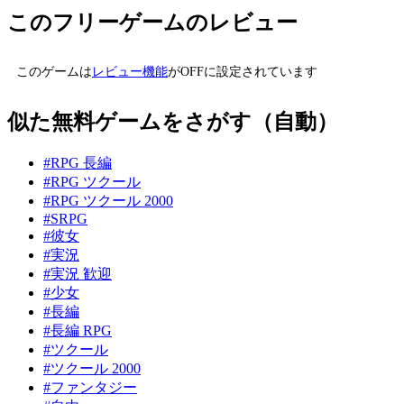
このフリーゲームのレビュー
このゲームは
レビュー機能
がOFFに設定されています
似た無料ゲームをさがす（自動）
#RPG 長編
#RPG ツクール
#RPG ツクール 2000
#SRPG
#彼女
#実況
#実況 歓迎
#少女
#長編
#長編 RPG
#ツクール
#ツクール 2000
#ファンタジー