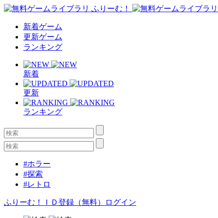
新着ゲーム
更新ゲーム
ランキング
新着
更新
ランキング
#ホラー
#探索
#レトロ
ふりーむ！ＩＤ登録（無料）
ログイン