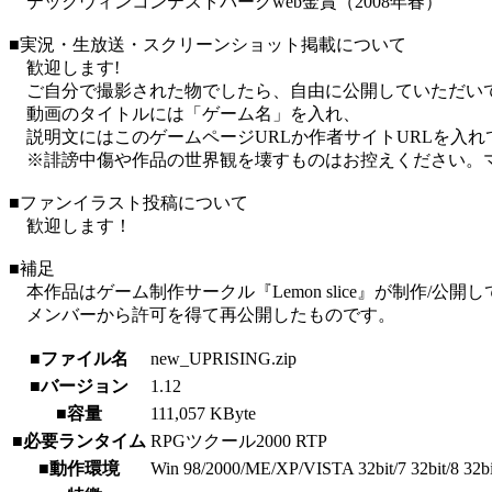
テックウィンコンテストパークweb金賞（2008年春）
■実況・生放送・スクリーンショット掲載について
歓迎します!
ご自分で撮影された物でしたら、自由に公開していただい
動画のタイトルには「ゲーム名」を入れ、
説明文にはこのゲームページURLか作者サイトURLを入れ
※誹謗中傷や作品の世界観を壊すものはお控えください。
■ファンイラスト投稿について
歓迎します！
■補足
本作品はゲーム制作サークル『Lemon slice』が制作/公開
メンバーから許可を得て再公開したものです。
■ファイル名
new_UPRISING.zip
■バージョン
1.12
■容量
111,057 KByte
■必要ランタイム
RPGツクール2000 RTP
■動作環境
Win 98/2000/ME/XP/VISTA 32bit/7 32bit/8 32bi